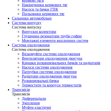
Кермові тяги
Накінечники кермових тяг
Насоси та бачки ГПК
Пильовики кермових тяг
Сальники автомобільні
Система випуску
Система випуску
Випускні колектори
Глушники резонатори труби гофри
Монтажні елементи вихлопних систем
Система охолодження
Система охолодження
Віскомуфти системи охолодження
Вентилятори охолодження двигуна
Кришки розширювальних бачків та радіаторів
Насоси системи охолодження
Патрубки системи охолодження
Радіатори охолодження двигуна
Розширювальні бачки
Термостати та корпуси термостатів
Трансмісія
Трансмісія
Диференціали
Зчеплення
Муфти еластичні