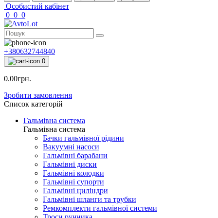
Особистий кабінет
0
0
0
+380632744840
0
0.00грн.
Зробити замовлення
Список категорій
Гальмівна система
Гальмівна система
Бачки гальмівної рідини
Вакуумні насоси
Гальмівні барабани
Гальмівні диски
Гальмівні колодки
Гальмівні супорти
Гальмівні циліндри
Гальмівні шланги та трубки
Ремкомплекти гальмівної системи
Троси ручника