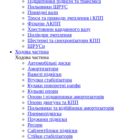
Підшипники підвісні та трансмісії
Пильовики ШРУС
Привідні вали
Троси та приводи зчеплення і КПП
Фільтри АКПП
Хрестовини карданного валу
Циліндри зчеплення
Шестерні та синхронізатори КПП
ШРУСи
Ходова частина
Ходова частина
Автомобільні диски
Амортизатори
Важелі підвіски
Втулки стабілізатора
Кулаки поворотні цапфи
Кульові опори
Опори і підшипники амортизаторів
Опори двигуна та КПП
Пильовики та відбійники амортизаторів
Пневмопідвіска
Пружини підвіски
Ресори
Сайлентблоки підвіски
Стійки стабілізаторів