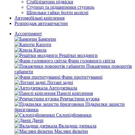
Стабілізатори підвіски
Ступиці та підшипники ступиць
Шпильки гайки болти колісні
Автомобільні кріплення
Розпродаж автозапчастин
Ассортимент
Бампери
Капоти
Крила
Решітки молдинги
Фари головного світла
Покажчики поворотів
габарити
Фари протитуманні
Ліхтарі задні
Автодзеркала
Панелі кріплення
Ремчастини кузова
Підкрилки захисти
бризговики
Склопідйомники
Двері
Вкладиш дзеркала
Масляні фільтри