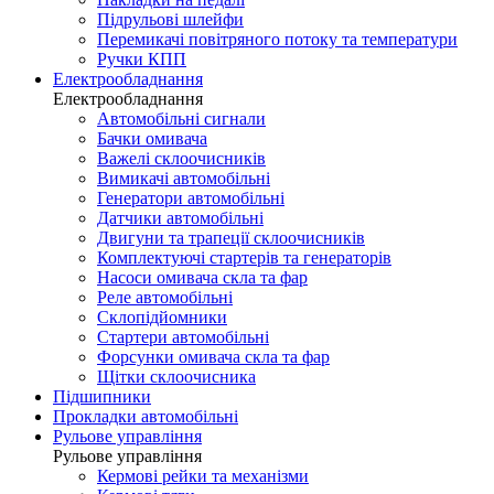
Підрульові шлейфи
Перемикачі повітряного потоку та температури
Ручки КПП
Електрообладнання
Електрообладнання
Автомобільні сигнали
Бачки омивача
Важелі склоочисників
Вимикачі автомобільні
Генератори автомобільні
Датчики автомобільні
Двигуни та трапеції склоочисників
Комплектуючі стартерів та генераторів
Насоси омивача скла та фар
Реле автомобільні
Склопідйомники
Стартери автомобільні
Форсунки омивача скла та фар
Щітки склоочисника
Підшипники
Прокладки автомобільні
Рульове управління
Рульове управління
Кермові рейки та механізми