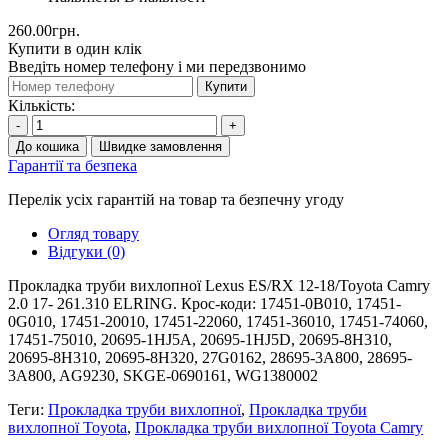
260.00грн.
Купити в один клік
Введіть номер телефону і ми передзвонимо
Купити
Кількість:
-
+
До кошика
Швидке замовлення
Гарантії та безпека
Перелік усіх гарантій на товар та безпечну угоду
Огляд товару
Відгуки (0)
Прокладка труби вихлопної Lexus ES/RX 12-18/Toyota Camry
2.0 17- 261.310 ELRING. Крос-коди: 17451-0B010, 17451-
0G010, 17451-20010, 17451-22060, 17451-36010, 17451-74060,
17451-75010, 20695-1HJ5A, 20695-1HJ5D, 20695-8H310,
20695-8H310, 20695-8H320, 27G0162, 28695-3A800, 28695-
3A800, AG9230, SKGE-0690161, WG1380002
Теги:
Прокладка труби вихлопної
,
Прокладка труби
вихлопної Toyota
,
Прокладка труби вихлопної Toyota Camry