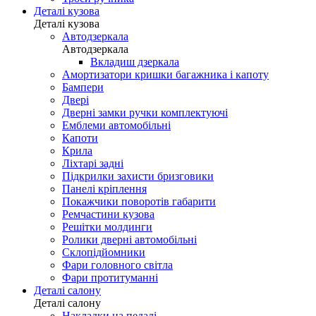
Деталі кузова
Деталі кузова
Автодзеркала
Автодзеркала
Вкладиш дзеркала
Амортизатори кришки багажника і капоту
Бампери
Двері
Дверні замки ручки комплектуючі
Емблеми автомобільні
Капоти
Крила
Ліхтарі задні
Підкрилки захисти бризговики
Панелі кріплення
Покажчики поворотів габарити
Ремчастини кузова
Решітки молдинги
Ролики дверні автомобільні
Склопідйомники
Фари головного світла
Фари протитуманні
Деталі салону
Деталі салону
Накладки на педалі