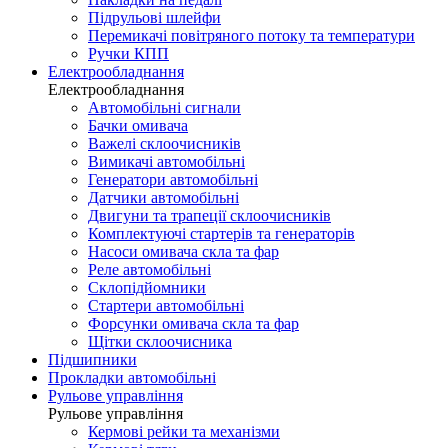
Підрульові шлейфи
Перемикачі повітряного потоку та температури
Ручки КПП
Електрообладнання
Електрообладнання
Автомобільні сигнали
Бачки омивача
Важелі склоочисників
Вимикачі автомобільні
Генератори автомобільні
Датчики автомобільні
Двигуни та трапеції склоочисників
Комплектуючі стартерів та генераторів
Насоси омивача скла та фар
Реле автомобільні
Склопідйомники
Стартери автомобільні
Форсунки омивача скла та фар
Щітки склоочисника
Підшипники
Прокладки автомобільні
Рульове управління
Рульове управління
Кермові рейки та механізми