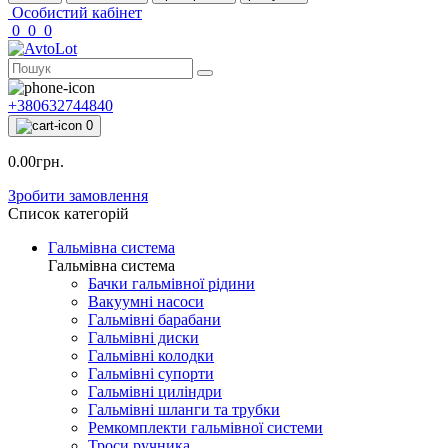
Особистий кабінет
0
0
0
+380632744840
0
0.00грн.
Зробити замовлення
Список категорій
Гальмівна система
Гальмівна система
Бачки гальмівної рідини
Вакуумні насоси
Гальмівні барабани
Гальмівні диски
Гальмівні колодки
Гальмівні супорти
Гальмівні циліндри
Гальмівні шланги та трубки
Ремкомплекти гальмівної системи
Троси ручника