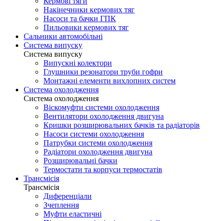
Кермові тяги
Накінечники кермових тяг
Насоси та бачки ГПК
Пильовики кермових тяг
Сальники автомобільні
Система випуску
Система випуску
Випускні колектори
Глушники резонатори труби гофри
Монтажні елементи вихлопних систем
Система охолодження
Система охолодження
Віскомуфти системи охолодження
Вентилятори охолодження двигуна
Кришки розширювальних бачків та радіаторів
Насоси системи охолодження
Патрубки системи охолодження
Радіатори охолодження двигуна
Розширювальні бачки
Термостати та корпуси термостатів
Трансмісія
Трансмісія
Диференціали
Зчеплення
Муфти еластичні