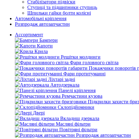
Стабілізатори підвіски
Ступиці та підшипники ступиць
Шпильки гайки болти колісні
Автомобільні кріплення
Розпродаж автозапчастин
Ассортимент
Бампери
Капоти
Крила
Решітки молдинги
Фари головного світла
Покажчики поворотів 
Фари протитуманні
Ліхтарі задні
Автодзеркала
Панелі кріплення
Ремчастини кузова
Підкрилки захисти бри
Склопідйомники
Двері
Вкладиш дзеркала
Масляні фільтри
Повітряні фільтри
Розпродаж автозапчастин