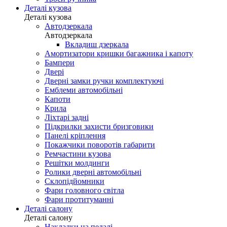
Деталі кузова
Деталі кузова
Автодзеркала
Автодзеркала
Вкладиш дзеркала
Амортизатори кришки багажника і капоту
Бампери
Двері
Дверні замки ручки комплектуючі
Емблеми автомобільні
Капоти
Крила
Ліхтарі задні
Підкрилки захисти бризговики
Панелі кріплення
Покажчики поворотів габарити
Ремчастини кузова
Решітки молдинги
Ролики дверні автомобільні
Склопідйомники
Фари головного світла
Фари протитуманні
Деталі салону
Деталі салону
Накладки на педалі