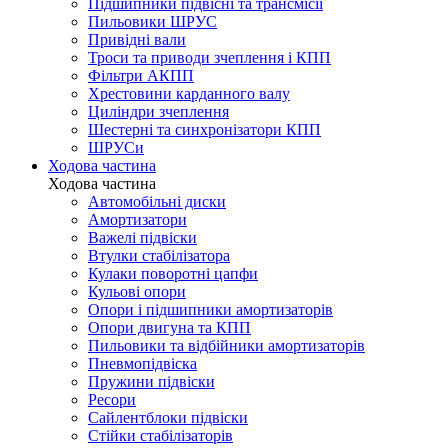
Підшипники підвісні та трансмісії
Пильовики ШРУС
Привідні вали
Троси та приводи зчеплення і КПП
Фільтри АКПП
Хрестовини карданного валу
Циліндри зчеплення
Шестерні та синхронізатори КПП
ШРУСи
Ходова частина
Ходова частина
Автомобільні диски
Амортизатори
Важелі підвіски
Втулки стабілізатора
Кулаки поворотні цапфи
Кульові опори
Опори і підшипники амортизаторів
Опори двигуна та КПП
Пильовики та відбійники амортизаторів
Пневмопідвіска
Пружини підвіски
Ресори
Сайлентблоки підвіски
Стійки стабілізаторів