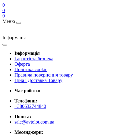
0
0
0
Меню
Інформація
Інформація
Гарантії та безпека
Оферта
Політика cookie
Правила повернення товару
Ціна і Доставка Товару
Час роботи:
Телефони:
+380632744840
Пошта:
sale@avtolot.com.ua
Месенджери: