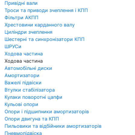
Привідні вали
Троси та приводи зчеплення і КПП
Фільтри АКПП
Хрестовини карданного валу
Циліндри зчеплення
Шестерні та синхронізатори КПП
ШРУСи
Ходова частина
Ходова частина
Автомобільні диски
Амортизатори
Важелі підвіски
Втулки стабілізатора
Кулаки поворотні цапфи
Кульові опори
Опори і підшипники амортизаторів
Опори двигуна та КПП
Пильовики та відбійники амортизаторів
Пневмопідвіска