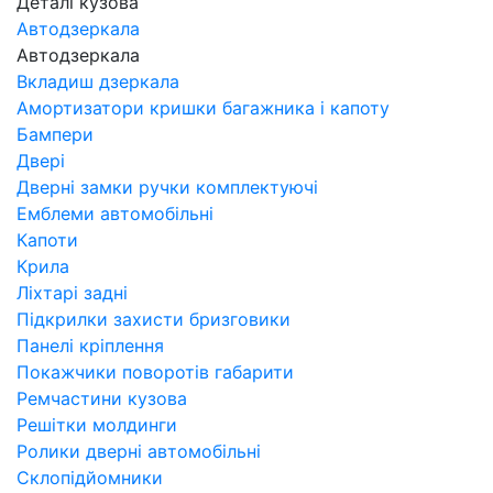
Деталі кузова
Автодзеркала
Автодзеркала
Вкладиш дзеркала
Амортизатори кришки багажника і капоту
Бампери
Двері
Дверні замки ручки комплектуючі
Емблеми автомобільні
Капоти
Крила
Ліхтарі задні
Підкрилки захисти бризговики
Панелі кріплення
Покажчики поворотів габарити
Ремчастини кузова
Решітки молдинги
Ролики дверні автомобільні
Склопідйомники