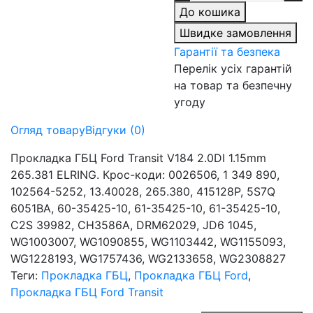
До кошика
Швидке замовлення
Гарантії та безпека
Перелік усіх гарантій
на товар та безпечну
угоду
Огляд товару
Відгуки (0)
Прокладка ГБЦ Ford Transit V184 2.0DI 1.15mm
265.381 ELRING. Крос-коди: 0026506, 1 349 890,
102564-5252, 13.40028, 265.380, 415128P, 5S7Q
6051BA, 60-35425-10, 61-35425-10, 61-35425-10,
C2S 39982, CH3586A, DRM62029, JD6 1045,
WG1003007, WG1090855, WG1103442, WG1155093,
WG1228193, WG1757436, WG2133658, WG2308827
Теги:
Прокладка ГБЦ
,
Прокладка ГБЦ Ford
,
Прокладка ГБЦ Ford Transit