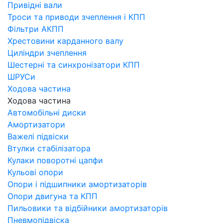
Привідні вали
Троси та приводи зчеплення і КПП
Фільтри АКПП
Хрестовини карданного валу
Циліндри зчеплення
Шестерні та синхронізатори КПП
ШРУСи
Ходова частина
Ходова частина
Автомобільні диски
Амортизатори
Важелі підвіски
Втулки стабілізатора
Кулаки поворотні цапфи
Кульові опори
Опори і підшипники амортизаторів
Опори двигуна та КПП
Пильовики та відбійники амортизаторів
Пневмопідвіска