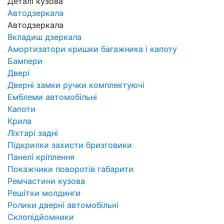
Деталі кузова
Автодзеркала
Автодзеркала
Вкладиш дзеркала
Амортизатори кришки багажника і капоту
Бампери
Двері
Дверні замки ручки комплектуючі
Емблеми автомобільні
Капоти
Крила
Ліхтарі задні
Підкрилки захисти бризговики
Панелі кріплення
Покажчики поворотів габарити
Ремчастини кузова
Решітки молдинги
Ролики дверні автомобільні
Склопідйомники