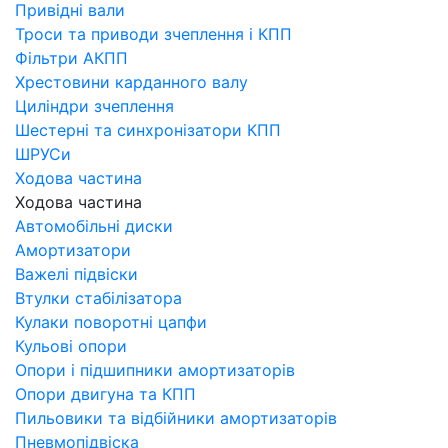
Привідні вали
Троси та приводи зчеплення і КПП
Фільтри АКПП
Хрестовини карданного валу
Циліндри зчеплення
Шестерні та синхронізатори КПП
ШРУСи
Ходова частина
Ходова частина
Автомобільні диски
Амортизатори
Важелі підвіски
Втулки стабілізатора
Кулаки поворотні цапфи
Кульові опори
Опори і підшипники амортизаторів
Опори двигуна та КПП
Пильовики та відбійники амортизаторів
Пневмопідвіска