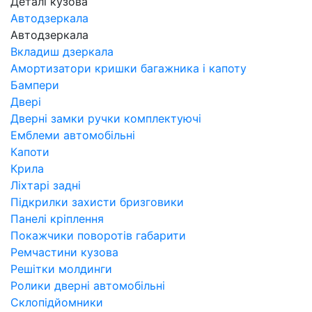
Деталі кузова
Автодзеркала
Автодзеркала
Вкладиш дзеркала
Амортизатори кришки багажника і капоту
Бампери
Двері
Дверні замки ручки комплектуючі
Емблеми автомобільні
Капоти
Крила
Ліхтарі задні
Підкрилки захисти бризговики
Панелі кріплення
Покажчики поворотів габарити
Ремчастини кузова
Решітки молдинги
Ролики дверні автомобільні
Склопідйомники