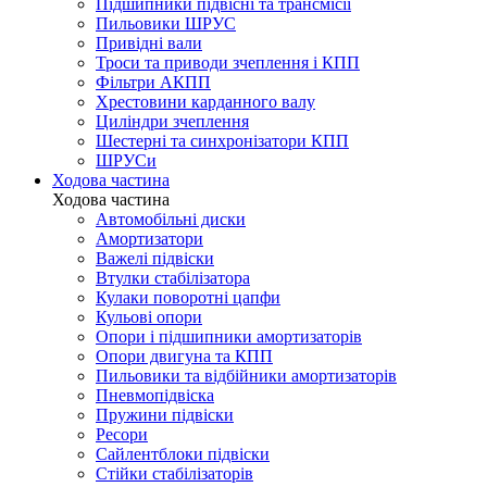
Підшипники підвісні та трансмісії
Пильовики ШРУС
Привідні вали
Троси та приводи зчеплення і КПП
Фільтри АКПП
Хрестовини карданного валу
Циліндри зчеплення
Шестерні та синхронізатори КПП
ШРУСи
Ходова частина
Ходова частина
Автомобільні диски
Амортизатори
Важелі підвіски
Втулки стабілізатора
Кулаки поворотні цапфи
Кульові опори
Опори і підшипники амортизаторів
Опори двигуна та КПП
Пильовики та відбійники амортизаторів
Пневмопідвіска
Пружини підвіски
Ресори
Сайлентблоки підвіски
Стійки стабілізаторів