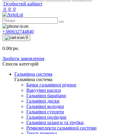
Особистий кабінет
0
0
0
+380632744840
0
0.00грн.
Зробити замовлення
Список категорій
Гальмівна система
Гальмівна система
Бачки гальмівної рідини
Вакуумні насоси
Гальмівні барабани
Гальмівні диски
Гальмівні колодки
Гальмівні супорти
Гальмівні циліндри
Гальмівні шланги та трубки
Ремкомплекти гальмівної системи
Троси ручника