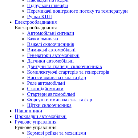
Підрульові шлейфи
Перемикачі повітряного потоку та температури
Ручки КПП
Електрообладнання
Електрообладнання
Автомобільні сигнали
Бачки омивача
Важелі склоочисників
Вимикачі автомобільні
Генератори автомобільні
Датчики автомобільні
Двигуни та трапеції склоочисників
Комплектуючі стартерів та генераторів
Насоси омивача скла та фар
Реле автомобільні
Склопідйомники
Стартери автомобільні
Форсунки омивача скла та фар
Щітки склоочисника
Підшипники
Прокладки автомобільні
Рульове управління
Рульове управління
Кермові рейки та механізми