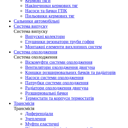
Кермові тяги
Накінечники кермових тяг
Насоси та бачки ГПК
Пильовики кермових тяг
Сальники автомобільні
Система випуску
Система випуску
Випускні колектори
Глушники резонатори труби гофри
Монтажні елементи вихлопних систем
Система охолодження
Система охолодження
Віскомуфти системи охолодження
Вентилятори охолодження двигуна
Кришки розширювальних бачків та радіаторів
Насоси системи охолодження
Патрубки системи охолодження
Радіатори охолодження двигуна
Розширювальні бачки
Термостати та корпуси термостатів
Трансмісія
Трансмісія
Диференціали
Зчеплення
Муфти еластичні