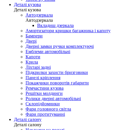
Деталі кузова
Деталі кузова
Автодзеркала
Автодзеркала
Вкладиш дзеркала
Амортизатори кришки багажника і капоту
Бампери
Двері
Дверні замки ручки комплектуючі
Емблеми автомобільні
Капоти
Крила
Ліхтарі задні
Підкрилки захисти бризговики
Панелі кріплення
Покажчики поворотів габарити
Ремчастини кузова
Решітки молдинги
Ролики дверні автомобільні
Склопідйомники
Фари головного світла
Фари протитуманні
Деталі салону
Деталі салону
Накладки на педалі