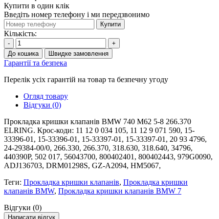
Купити в один клік
Введіть номер телефону і ми передзвонимо
Купити
Кількість:
-
+
До кошика
Швидке замовлення
Гарантії та безпека
Перелік усіх гарантій на товар та безпечну угоду
Огляд товару
Відгуки (0)
Прокладка кришки клапанів BMW 740 M62 5-8 266.370
ELRING. Крос-коди: 11 12 0 034 105, 11 12 9 071 590, 15-
33396-01, 15-33396-01, 15-33397-01, 15-33397-01, 20 93 4796,
24-29384-00/0, 266.330, 266.370, 318.630, 318.640, 34796,
440390P, 502 017, 56043700, 800402401, 800402443, 979G0090,
ADJ136703, DRM01298S, GZ-A2094, HM5067,
Теги:
Прокладка кришки клапанів
,
Прокладка кришки
клапанів BMW
,
Прокладка кришки клапанів BMW 7
Відгуки (0)
Написати відгук