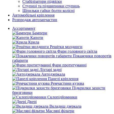
Стабілізатори підвіски
Ступиці та підшипники ступиць
Шпильки гайки болти колісні
Автомобільні кріплення
Розпродаж автозапчастин
Ассортимент
Бампери
Капоти
Крила
Решітки молдинги
Фари головного світла
Покажчики поворотів
габарити
Фари протитуманні
Ліхтарі задні
Автодзеркала
Панелі кріплення
Ремчастини кузова
Підкрилки захисти
бризговики
Склопідйомники
Двері
Вкладиш дзеркала
Масляні фільтри