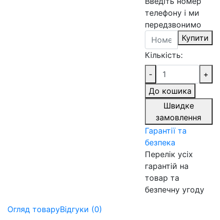
Введіть номер
телефону і ми
передзвонимо
Купити
Кількість:
-
+
До кошика
Швидке
замовлення
Гарантії та
безпека
Перелік усіх
гарантій на
товар та
безпечну угоду
Огляд товару
Відгуки (0)