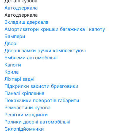
Деталі кузова
Автодзеркала
Автодзеркала
Вкладиш дзеркала
Амортизатори кришки багажника і капоту
Бампери
Двері
Дверні замки ручки комплектуючі
Емблеми автомобільні
Капоти
Крила
Ліхтарі задні
Підкрилки захисти бризговики
Панелі кріплення
Покажчики поворотів габарити
Ремчастини кузова
Решітки молдинги
Ролики дверні автомобільні
Склопідйомники