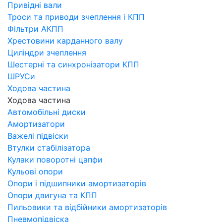
Привідні вали
Троси та приводи зчеплення і КПП
Фільтри АКПП
Хрестовини карданного валу
Циліндри зчеплення
Шестерні та синхронізатори КПП
ШРУСи
Ходова частина
Ходова частина
Автомобільні диски
Амортизатори
Важелі підвіски
Втулки стабілізатора
Кулаки поворотні цапфи
Кульові опори
Опори і підшипники амортизаторів
Опори двигуна та КПП
Пильовики та відбійники амортизаторів
Пневмопідвіска