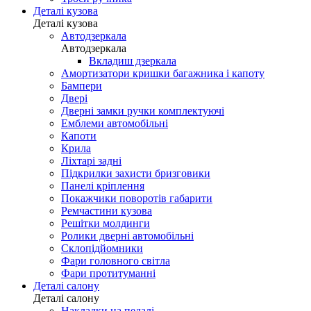
Деталі кузова
Деталі кузова
Автодзеркала
Автодзеркала
Вкладиш дзеркала
Амортизатори кришки багажника і капоту
Бампери
Двері
Дверні замки ручки комплектуючі
Емблеми автомобільні
Капоти
Крила
Ліхтарі задні
Підкрилки захисти бризговики
Панелі кріплення
Покажчики поворотів габарити
Ремчастини кузова
Решітки молдинги
Ролики дверні автомобільні
Склопідйомники
Фари головного світла
Фари протитуманні
Деталі салону
Деталі салону
Накладки на педалі