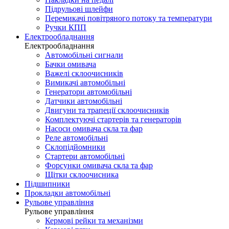
Підрульові шлейфи
Перемикачі повітряного потоку та температури
Ручки КПП
Електрообладнання
Електрообладнання
Автомобільні сигнали
Бачки омивача
Важелі склоочисників
Вимикачі автомобільні
Генератори автомобільні
Датчики автомобільні
Двигуни та трапеції склоочисників
Комплектуючі стартерів та генераторів
Насоси омивача скла та фар
Реле автомобільні
Склопідйомники
Стартери автомобільні
Форсунки омивача скла та фар
Щітки склоочисника
Підшипники
Прокладки автомобільні
Рульове управління
Рульове управління
Кермові рейки та механізми