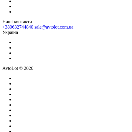
Наші контакти
+380632744840
sale@avtolot.com.ua
Українa
AvtoLot © 2026