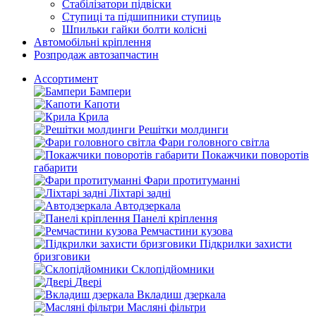
Стабілізатори підвіски
Ступиці та підшипники ступиць
Шпильки гайки болти колісні
Автомобільні кріплення
Розпродаж автозапчастин
Ассортимент
Бампери
Капоти
Крила
Решітки молдинги
Фари головного світла
Покажчики поворотів
габарити
Фари протитуманні
Ліхтарі задні
Автодзеркала
Панелі кріплення
Ремчастини кузова
Підкрилки захисти
бризговики
Склопідйомники
Двері
Вкладиш дзеркала
Масляні фільтри