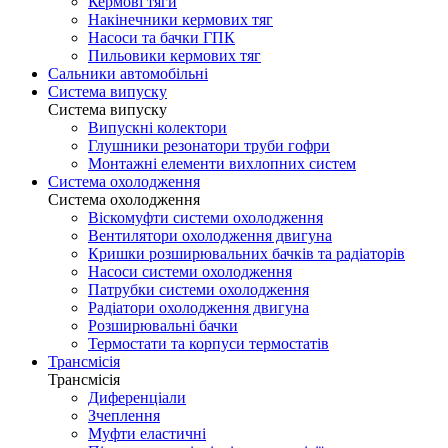
Кермові тяги
Накінечники кермових тяг
Насоси та бачки ГПК
Пильовики кермових тяг
Сальники автомобільні
Система випуску
Система випуску
Випускні колектори
Глушники резонатори труби гофри
Монтажні елементи вихлопних систем
Система охолодження
Система охолодження
Віскомуфти системи охолодження
Вентилятори охолодження двигуна
Кришки розширювальних бачків та радіаторів
Насоси системи охолодження
Патрубки системи охолодження
Радіатори охолодження двигуна
Розширювальні бачки
Термостати та корпуси термостатів
Трансмісія
Трансмісія
Диференціали
Зчеплення
Муфти еластичні