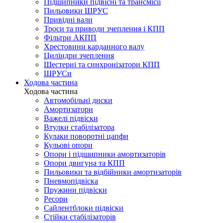
Підшипники підвісні та трансмісії
Пильовики ШРУС
Привідні вали
Троси та приводи зчеплення і КПП
Фільтри АКПП
Хрестовини карданного валу
Циліндри зчеплення
Шестерні та синхронізатори КПП
ШРУСи
Ходова частина
Ходова частина
Автомобільні диски
Амортизатори
Важелі підвіски
Втулки стабілізатора
Кулаки поворотні цапфи
Кульові опори
Опори і підшипники амортизаторів
Опори двигуна та КПП
Пильовики та відбійники амортизаторів
Пневмопідвіска
Пружини підвіски
Ресори
Сайлентблоки підвіски
Стійки стабілізаторів