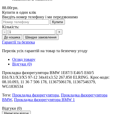
88.00грн.
Купити в один клік
Введіть номер телефону і ми передзвонимо
Купити
Кількість:
-
+
До кошика
Швидке замовлення
Гарантії та безпека
Перелік усіх гарантій на товар та безпечну угоду
Огляд товару
Відгуки (0)
Прокладка фазорегулятора BMW 1E87/3 E46/5 E60/5
E61/X1/X3/X5 97-12 34x41x3.52 267.850 ELRING. Крос-коди:
08.10.093, 11 36 7 506 178, 11367506178, 11367546379,
WG1836534
Теги:
Прокладка фазорегулятора
,
Прокладка фазорегулятора
BMW
,
Прокладка фазорегулятора BMW 1
Відгуки (0)
Написати відгук