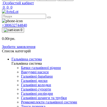
Особистий кабінет
0
0
0
+380632744840
0
0.00грн.
Зробити замовлення
Список категорій
Гальмівна система
Гальмівна система
Бачки гальмівної рідини
Вакуумні насоси
Гальмівні барабани
Гальмівні диски
Гальмівні колодки
Гальмівні супорти
Гальмівні циліндри
Гальмівні шланги та трубки
Ремкомплекти гальмівної системи
Троси ручника