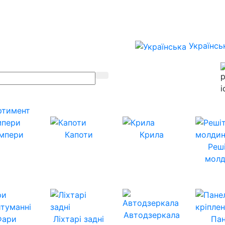
Українсь
ртимент
мпери
Капоти
Крила
Реш
молд
Автодзеркала
Фари
Ліхтарі задні
Пан