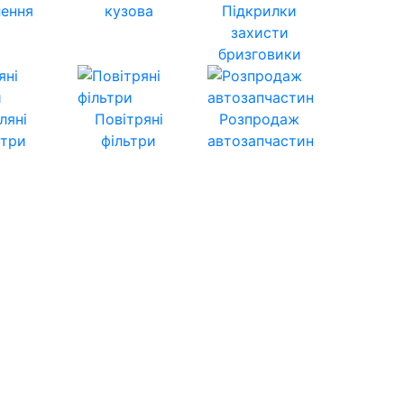
лення
кузова
Підкрилки
захисти
бризговики
ляні
Повітряні
Розпродаж
ьтри
фільтри
автозапчастин