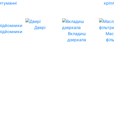
итуманні
кріп
Двері
підйомники
Вкладиш
Мас
дзеркала
філ