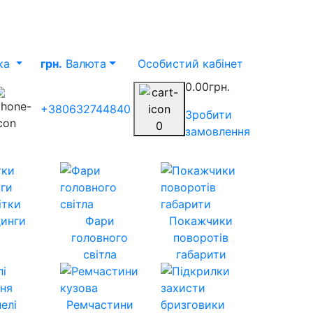
ка
грн.
Валюта
Особистий кабінет
0.00грн.
+380632744840
Зробити
0
замовлення
ітки
инги
Фари
Покажчики
головного
поворотів
світла
габарити
елі
Ремчастини