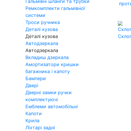
Гальмівні шланги та трубки
прот
Ремкомплекти гальмівної
системи
Троси ручника
Деталі кузова
Деталі кузова
Скло
Автодзеркала
Автодзеркала
Вкладиш дзеркала
Амортизатори кришки
багажника і капоту
Бампери
Двері
Дверні замки ручки
комплектуючі
Емблеми автомобільні
Капоти
Крила
Ліхтарі задні