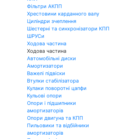
Фільтри АКПП
Хрестовини карданного валу
Циліндри зчеплення
Шестерні та синхронізатори КПП
ШРУСи
Ходова частина
Ходова частина
Автомобільні диски
Амортизатори
Важелі підвіски
Втулки стабілізатора
Кулаки поворотні цапфи
Кульові опори
Опори і підшипники
амортизаторів
Опори двигуна та КПП
Пильовики та відбійники
амортизаторів