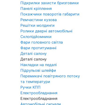
Підкрилки захисти бризговики
Панелі кріплення
Покажчики поворотів габарити
Ремчастини кузова
Решітки молдинги
Ролики дверні автомобільні
Склопідйомники
Фари головного світла
Фари протитуманні
Деталі салону
Деталі салону
Накладки на педалі
Підрульові шлейфи
Перемикачі повітряного потоку
та температури
Ручки КПП
Електрообладнання
Електрообладнання
Автомобільні сигнали