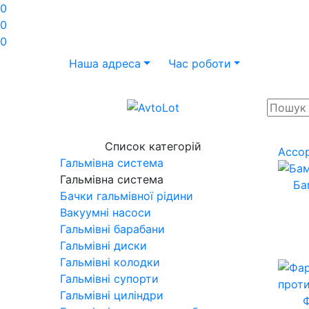
0
0
0
Наша адреса
Час роботи
Список категорій
Ассо
Гальмівна система
Гальмівна система
Ба
Бачки гальмівної рідини
Вакуумні насоси
Гальмівні барабани
Гальмівні диски
Гальмівні колодки
Гальмівні супорти
Гальмівні циліндри