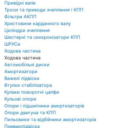
Привідні вали
Троси та приводи зчеплення і КПП
Фільтри АКПП
Хрестовини карданного валу
Циліндри зчеплення
Шестерні та синхронізатори КПП
ШРУСи
Ходова частина
Ходова частина
Автомобільні диски
Амортизатори
Важелі підвіски
Втулки стабілізатора
Кулаки поворотні цапфи
Кульові опори
Опори і підшипники амортизаторів
Опори двигуна та КПП
Пильовики та відбійники амортизаторів
Пневмопідвіска