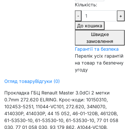
Кількість:
-
+
До кошика
Швидке
замовлення
Гарантії та безпека
Перелік усіх гарантій
на товар та безпечну
угоду
Огляд товару
Відгуки (0)
Прокладка ГБЦ Renault Master 3.0dCi 2 метки
0.7mm 272.620 ELRING. Крос-коди: 10150310,
102453-5251, 11044-VC101, 272.620, 34NI070,
414030P, 414030P, 44 15 052, 46-01-120B, 46120B,
61-53530-10, 61-53530-10, 61-53530-10, 77 01 058
030, 77 01 058 030, 93 179 862, A1044-VC10B,