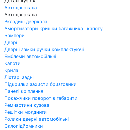
Деталі кузова
Автодзеркала
Автодзеркала
Вкладиш дзеркала
Амортизатори кришки багажника і капоту
Бампери
Двері
Дверні замки ручки комплектуючі
Емблеми автомобільні
Капоти
Крила
Ліхтарі задні
Підкрилки захисти бризговики
Панелі кріплення
Покажчики поворотів габарити
Ремчастини кузова
Решітки молдинги
Ролики дверні автомобільні
Склопідйомники