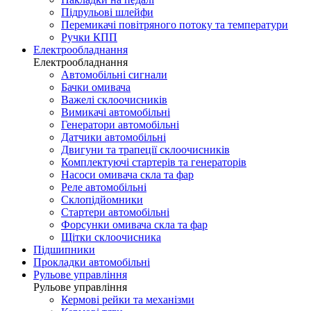
Підрульові шлейфи
Перемикачі повітряного потоку та температури
Ручки КПП
Електрообладнання
Електрообладнання
Автомобільні сигнали
Бачки омивача
Важелі склоочисників
Вимикачі автомобільні
Генератори автомобільні
Датчики автомобільні
Двигуни та трапеції склоочисників
Комплектуючі стартерів та генераторів
Насоси омивача скла та фар
Реле автомобільні
Склопідйомники
Стартери автомобільні
Форсунки омивача скла та фар
Щітки склоочисника
Підшипники
Прокладки автомобільні
Рульове управління
Рульове управління
Кермові рейки та механізми