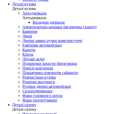
Деталі кузова
Деталі кузова
Автодзеркала
Автодзеркала
Вкладиш дзеркала
Амортизатори кришки багажника і капоту
Бампери
Двері
Дверні замки ручки комплектуючі
Емблеми автомобільні
Капоти
Крила
Ліхтарі задні
Підкрилки захисти бризговики
Панелі кріплення
Покажчики поворотів габарити
Ремчастини кузова
Решітки молдинги
Ролики дверні автомобільні
Склопідйомники
Фари головного світла
Фари протитуманні
Деталі салону
Деталі салону
Накладки на педалі