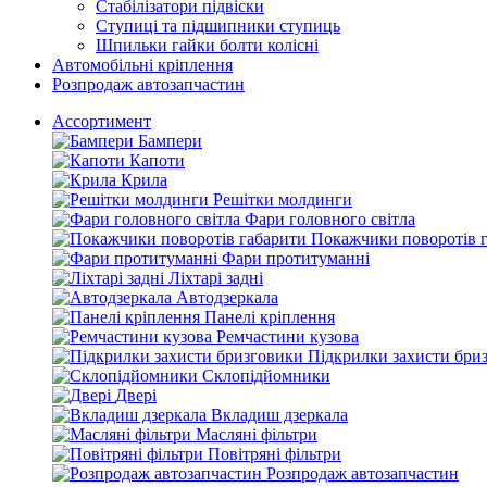
Стабілізатори підвіски
Ступиці та підшипники ступиць
Шпильки гайки болти колісні
Автомобільні кріплення
Розпродаж автозапчастин
Ассортимент
Бампери
Капоти
Крила
Решітки молдинги
Фари головного світла
Покажчики поворотів 
Фари протитуманні
Ліхтарі задні
Автодзеркала
Панелі кріплення
Ремчастини кузова
Підкрилки захисти бри
Склопідйомники
Двері
Вкладиш дзеркала
Масляні фільтри
Повітряні фільтри
Розпродаж автозапчастин