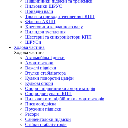
Підшипники підвісні та трансмісії
Пильовики ШРУС
Привідні вали
Троси та приводи зчеплення і КПП
Фільтри АКПП
Хрестовини карданного валу
Циліндри зчеплення
Шестерні та синхронізатори КПП
ШРУСи
Ходова частина
Ходова частина
Автомобільні диски
Амортизатори
Важелі підвіски
Втулки стабілізатора
Кулаки поворотні цапфи
Кульові опори
Опори і підшипники амортизаторів
Опори двигуна та КПП
Пильовики та відбійники амортизаторів
Пневмопідвіска
Пружини підвіски
Ресори
Сайлентблоки підвіски
Стійки стабілізаторів