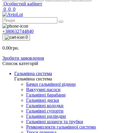
Особистий кабінет
0
0
0
+380632744840
0
0.00грн.
Зробити замовлення
Список категорій
Гальмівна система
Гальмівна система
Бачки гальмівної рідини
Вакуумні насоси
Гальмівні барабани
Гальмівні диски
Гальмівні колодки
Гальмівні супорти
Гальмівні циліндри
Гальмівні шланги та трубки
Ремкомплекти гальмівної системи
Троси ручника