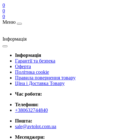
0
0
0
Меню
Інформація
Інформація
Гарантії та безпека
Оферта
Політика cookie
Правила повернення товару
Ціна і Доставка Товару
Час роботи:
Телефони:
+380632744840
Пошта:
sale@avtolot.com.ua
Месенджери: