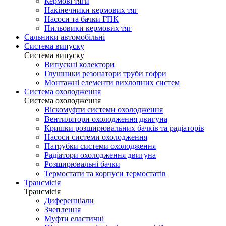
Кермові тяги
Накінечники кермових тяг
Насоси та бачки ГПК
Пильовики кермових тяг
Сальники автомобільні
Система випуску
Система випуску
Випускні колектори
Глушники резонатори труби гофри
Монтажні елементи вихлопних систем
Система охолодження
Система охолодження
Віскомуфти системи охолодження
Вентилятори охолодження двигуна
Кришки розширювальних бачків та радіаторів
Насоси системи охолодження
Патрубки системи охолодження
Радіатори охолодження двигуна
Розширювальні бачки
Термостати та корпуси термостатів
Трансмісія
Трансмісія
Диференціали
Зчеплення
Муфти еластичні