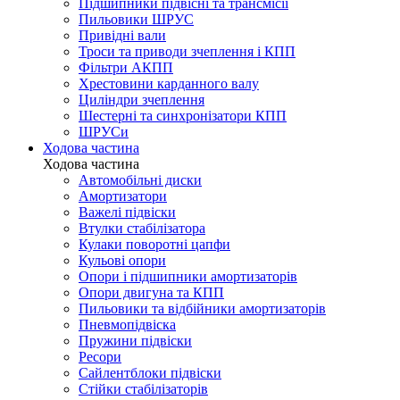
Підшипники підвісні та трансмісії
Пильовики ШРУС
Привідні вали
Троси та приводи зчеплення і КПП
Фільтри АКПП
Хрестовини карданного валу
Циліндри зчеплення
Шестерні та синхронізатори КПП
ШРУСи
Ходова частина
Ходова частина
Автомобільні диски
Амортизатори
Важелі підвіски
Втулки стабілізатора
Кулаки поворотні цапфи
Кульові опори
Опори і підшипники амортизаторів
Опори двигуна та КПП
Пильовики та відбійники амортизаторів
Пневмопідвіска
Пружини підвіски
Ресори
Сайлентблоки підвіски
Стійки стабілізаторів