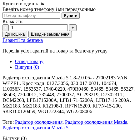
Купити в один клік
Введіть номер телефону і ми передзвонимо
Купити
Кількість:
-
+
До кошика
Швидке замовлення
Гарантії та безпека
Перелік усіх гарантій на товар та безпечну угоду
Огляд товару
Відгуки (0)
Радіатор охолодження Mazda 5 1.8-2.0 05- - 27002183 VAN
WEZEL. Крос-коди: 0127.3056, 030-017-0021, 104674,
110056N, 1553537, 1740-0220, 470R0460, 53465, 53465, 55327,
68503, 720-0012, 735448, 7700037, AC293219, D73023TT,
DCM2263, LFB1715200A, LFB1-71-5200A, LFB17-15-200A,
MZ2183, MZ2183, R12198-1, RF7N15200, RF7N-15-200,
SKRD-0120459, WG1722344, WG2208006
Теги:
Радіатор охолодження
,
Радіатор охолодження Mazda
,
Радіатор охолодження Mazda 5
Відгуки (0)