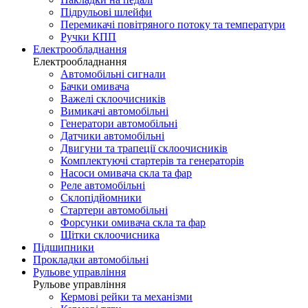
Підрульові шлейфи
Перемикачі повітряного потоку та температури
Ручки КПП
Електрообладнання
Електрообладнання
Автомобільні сигнали
Бачки омивача
Важелі склоочисників
Вимикачі автомобільні
Генератори автомобільні
Датчики автомобільні
Двигуни та трапеції склоочисників
Комплектуючі стартерів та генераторів
Насоси омивача скла та фар
Реле автомобільні
Склопідйомники
Стартери автомобільні
Форсунки омивача скла та фар
Щітки склоочисника
Підшипники
Прокладки автомобільні
Рульове управління
Рульове управління
Кермові рейки та механізми