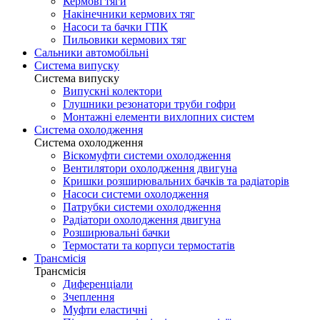
Кермові тяги
Накінечники кермових тяг
Насоси та бачки ГПК
Пильовики кермових тяг
Сальники автомобільні
Система випуску
Система випуску
Випускні колектори
Глушники резонатори труби гофри
Монтажні елементи вихлопних систем
Система охолодження
Система охолодження
Віскомуфти системи охолодження
Вентилятори охолодження двигуна
Кришки розширювальних бачків та радіаторів
Насоси системи охолодження
Патрубки системи охолодження
Радіатори охолодження двигуна
Розширювальні бачки
Термостати та корпуси термостатів
Трансмісія
Трансмісія
Диференціали
Зчеплення
Муфти еластичні