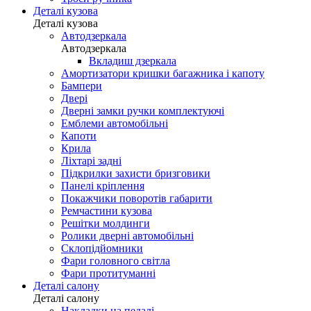
Деталі кузова
Деталі кузова
Автодзеркала
Автодзеркала
Вкладиш дзеркала
Амортизатори кришки багажника і капоту
Бампери
Двері
Дверні замки ручки комплектуючі
Емблеми автомобільні
Капоти
Крила
Ліхтарі задні
Підкрилки захисти бризговики
Панелі кріплення
Покажчики поворотів габарити
Ремчастини кузова
Решітки молдинги
Ролики дверні автомобільні
Склопідйомники
Фари головного світла
Фари протитуманні
Деталі салону
Деталі салону
Накладки на педалі