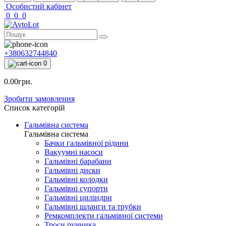
Особистий кабінет
0
0
0
+380632744840
0
0.00грн.
Зробити замовлення
Список категорій
Гальмівна система
Гальмівна система
Бачки гальмівної рідини
Вакуумні насоси
Гальмівні барабани
Гальмівні диски
Гальмівні колодки
Гальмівні супорти
Гальмівні циліндри
Гальмівні шланги та трубки
Ремкомплекти гальмівної системи
Троси ручника