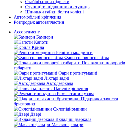
Стабілізатори підвіски
Ступиці та підшипники ступиць
Шпильки гайки болти колісні
Автомобільні кріплення
Розпродаж автозапчастин
Ассортимент
Бампери
Капоти
Крила
Решітки молдинги
Фари головного світла
Покажчики поворотів
габарити
Фари протитуманні
Ліхтарі задні
Автодзеркала
Панелі кріплення
Ремчастини кузова
Підкрилки захисти
бризговики
Склопідйомники
Двері
Вкладиш дзеркала
Масляні фільтри