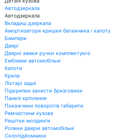
Деталі кузова
Автодзеркала
Автодзеркала
Вкладиш дзеркала
Амортизатори кришки багажника і капоту
Бампери
Двері
Дверні замки ручки комплектуючі
Емблеми автомобільні
Капоти
Крила
Ліхтарі задні
Підкрилки захисти бризговики
Панелі кріплення
Покажчики поворотів габарити
Ремчастини кузова
Решітки молдинги
Ролики дверні автомобільні
Склопідйомники