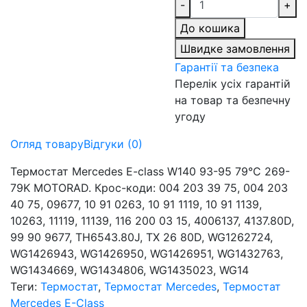
-
+
До кошика
Швидке замовлення
Гарантії та безпека
Перелік усіх гарантій
на товар та безпечну
угоду
Огляд товару
Відгуки (0)
Термостат Mercedes E-class W140 93-95 79°C 269-
79K MOTORAD. Крос-коди: 004 203 39 75, 004 203
40 75, 09677, 10 91 0263, 10 91 1119, 10 91 1139,
10263, 11119, 11139, 116 200 03 15, 4006137, 4137.80D,
99 90 9677, TH6543.80J, TX 26 80D, WG1262724,
WG1426943, WG1426950, WG1426951, WG1432763,
WG1434669, WG1434806, WG1435023, WG14
Теги:
Термостат
,
Термостат Mercedes
,
Термостат
Mercedes E-Class