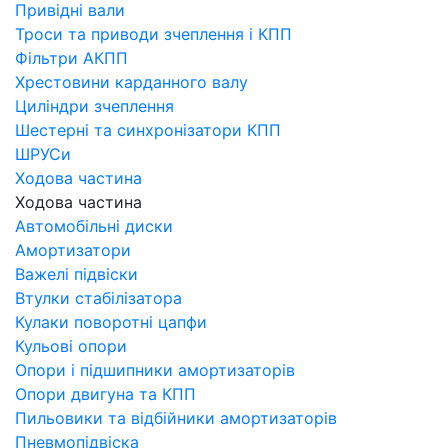
Привідні вали
Троси та приводи зчеплення і КПП
Фільтри АКПП
Хрестовини карданного валу
Циліндри зчеплення
Шестерні та синхронізатори КПП
ШРУСи
Ходова частина
Ходова частина
Автомобільні диски
Амортизатори
Важелі підвіски
Втулки стабілізатора
Кулаки поворотні цапфи
Кульові опори
Опори і підшипники амортизаторів
Опори двигуна та КПП
Пильовики та відбійники амортизаторів
Пневмопідвіска