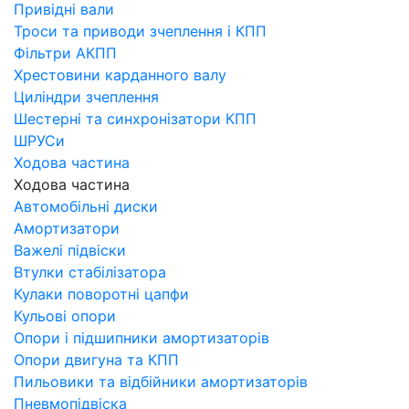
Привідні вали
Троси та приводи зчеплення і КПП
Фільтри АКПП
Хрестовини карданного валу
Циліндри зчеплення
Шестерні та синхронізатори КПП
ШРУСи
Ходова частина
Ходова частина
Автомобільні диски
Амортизатори
Важелі підвіски
Втулки стабілізатора
Кулаки поворотні цапфи
Кульові опори
Опори і підшипники амортизаторів
Опори двигуна та КПП
Пильовики та відбійники амортизаторів
Пневмопідвіска