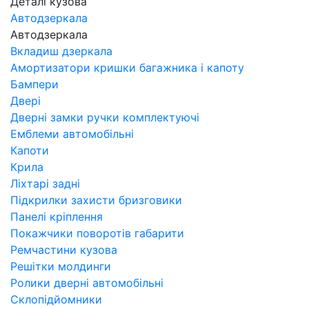
Деталі кузова
Автодзеркала
Автодзеркала
Вкладиш дзеркала
Амортизатори кришки багажника і капоту
Бампери
Двері
Дверні замки ручки комплектуючі
Емблеми автомобільні
Капоти
Крила
Ліхтарі задні
Підкрилки захисти бризговики
Панелі кріплення
Покажчики поворотів габарити
Ремчастини кузова
Решітки молдинги
Ролики дверні автомобільні
Склопідйомники