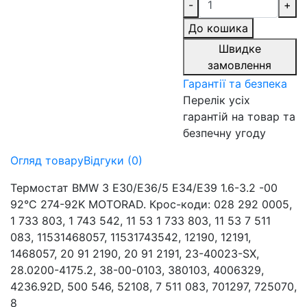
-
+
До кошика
Швидке
замовлення
Гарантії та безпека
Перелік усіх
гарантій на товар та
безпечну угоду
Огляд товару
Відгуки (0)
Термостат BMW 3 E30/E36/5 E34/E39 1.6-3.2 -00
92°C 274-92K MOTORAD. Крос-коди: 028 292 0005,
1 733 803, 1 743 542, 11 53 1 733 803, 11 53 7 511
083, 11531468057, 11531743542, 12190, 12191,
1468057, 20 91 2190, 20 91 2191, 23-40023-SX,
28.0200-4175.2, 38-00-0103, 380103, 4006329,
4236.92D, 500 546, 52108, 7 511 083, 701297, 725070,
8