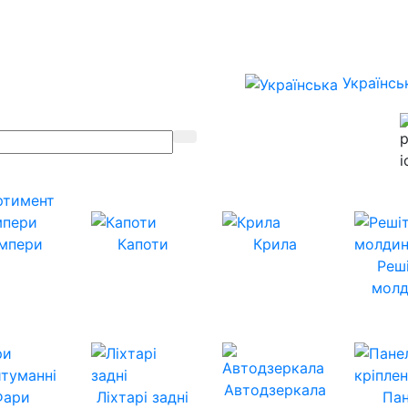
Українсь
ртимент
мпери
Капоти
Крила
Реш
молд
Автодзеркала
Фари
Ліхтарі задні
Пан