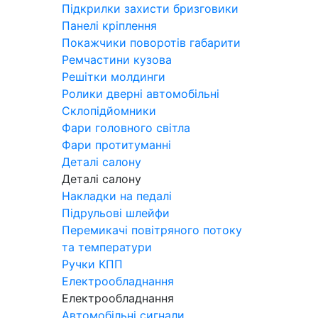
Підкрилки захисти бризговики
Панелі кріплення
Покажчики поворотів габарити
Ремчастини кузова
Решітки молдинги
Ролики дверні автомобільні
Склопідйомники
Фари головного світла
Фари протитуманні
Деталі салону
Деталі салону
Накладки на педалі
Підрульові шлейфи
Перемикачі повітряного потоку
та температури
Ручки КПП
Електрообладнання
Електрообладнання
Автомобільні сигнали