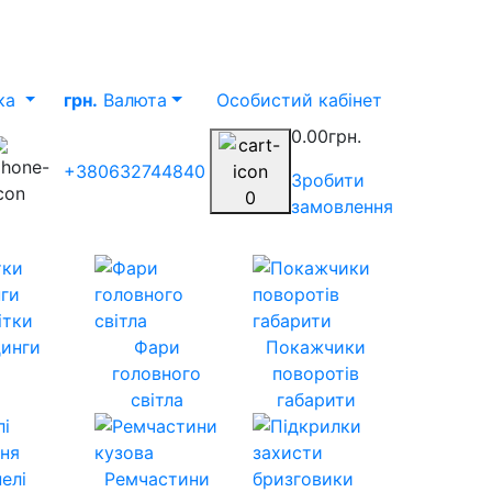
ка
грн.
Валюта
Особистий кабінет
0.00грн.
+380632744840
Зробити
0
замовлення
ітки
инги
Фари
Покажчики
головного
поворотів
світла
габарити
елі
Ремчастини