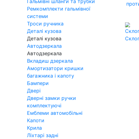
Гальмівні шланги та трубки
прот
Ремкомплекти гальмівної
системи
Троси ручника
Деталі кузова
Деталі кузова
Скло
Автодзеркала
Автодзеркала
Вкладиш дзеркала
Амортизатори кришки
багажника і капоту
Бампери
Двері
Дверні замки ручки
комплектуючі
Емблеми автомобільні
Капоти
Крила
Ліхтарі задні