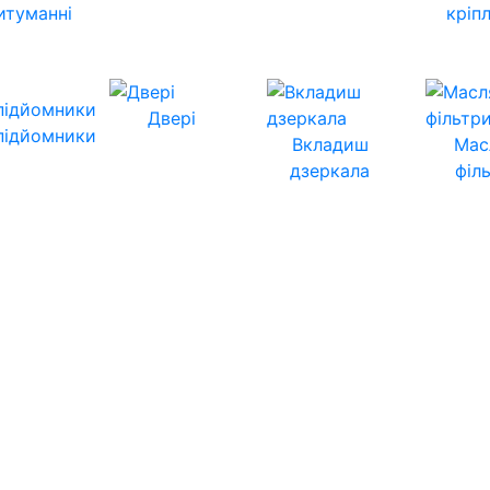
итуманні
кріп
Двері
підйомники
Вкладиш
Мас
дзеркала
філ