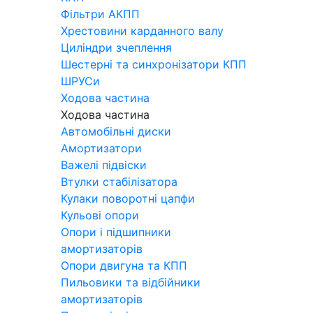
Фільтри АКПП
Хрестовини карданного валу
Циліндри зчеплення
Шестерні та синхронізатори КПП
ШРУСи
Ходова частина
Ходова частина
Автомобільні диски
Амортизатори
Важелі підвіски
Втулки стабілізатора
Кулаки поворотні цапфи
Кульові опори
Опори і підшипники
амортизаторів
Опори двигуна та КПП
Пильовики та відбійники
амортизаторів