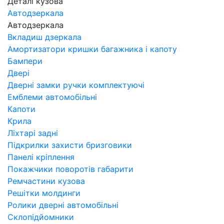
Деталі кузова
Автодзеркала
Автодзеркала
Вкладиш дзеркала
Амортизатори кришки багажника і капоту
Бампери
Двері
Дверні замки ручки комплектуючі
Емблеми автомобільні
Капоти
Крила
Ліхтарі задні
Підкрилки захисти бризговики
Панелі кріплення
Покажчики поворотів габарити
Ремчастини кузова
Решітки молдинги
Ролики дверні автомобільні
Склопідйомники