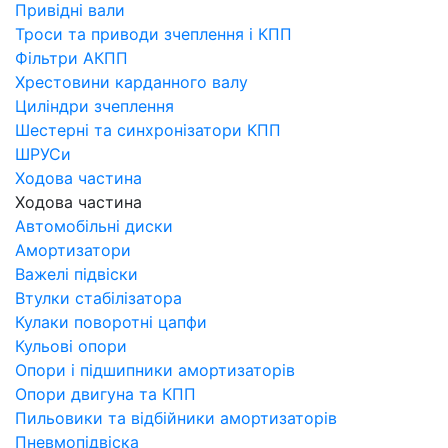
Привідні вали
Троси та приводи зчеплення і КПП
Фільтри АКПП
Хрестовини карданного валу
Циліндри зчеплення
Шестерні та синхронізатори КПП
ШРУСи
Ходова частина
Ходова частина
Автомобільні диски
Амортизатори
Важелі підвіски
Втулки стабілізатора
Кулаки поворотні цапфи
Кульові опори
Опори і підшипники амортизаторів
Опори двигуна та КПП
Пильовики та відбійники амортизаторів
Пневмопідвіска