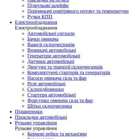
Підрульові шлейфи
Перемикачі повітряного потоку та температури
Ручки КПП
Електрообладнання
Електрообладнання
Автомобільні сигнали
Бачки омивача
Важелі склоочисників
Вимикачі автомобільні
Генератори автомобільні
Датчики автомобільні
Двигуни та трапеції склоочисників
Комплектуючі стартерів та генераторів
Насоси омивача скла та фар
Реле автомобільні
Склопідйомники
Стартери автомобільні
Форсунки омивача скла та фар
Щітки склоочисника
Підшипники
Прокладки автомобільні
Рульове управління
Рульове управління
Кермові рейки та механізми