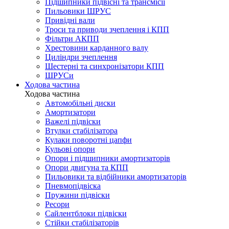
Підшипники підвісні та трансмісії
Пильовики ШРУС
Привідні вали
Троси та приводи зчеплення і КПП
Фільтри АКПП
Хрестовини карданного валу
Циліндри зчеплення
Шестерні та синхронізатори КПП
ШРУСи
Ходова частина
Ходова частина
Автомобільні диски
Амортизатори
Важелі підвіски
Втулки стабілізатора
Кулаки поворотні цапфи
Кульові опори
Опори і підшипники амортизаторів
Опори двигуна та КПП
Пильовики та відбійники амортизаторів
Пневмопідвіска
Пружини підвіски
Ресори
Сайлентблоки підвіски
Стійки стабілізаторів