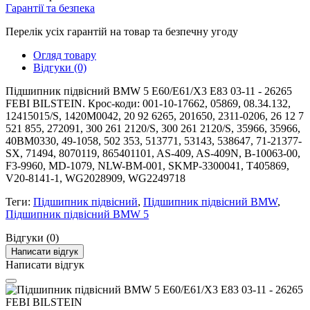
Гарантії та безпека
Перелік усіх гарантій на товар та безпечну угоду
Огляд товару
Відгуки (0)
Підшипник підвісний BMW 5 E60/E61/X3 E83 03-11 - 26265
FEBI BILSTEIN. Крос-коди: 001-10-17662, 05869, 08.34.132,
12415015/S, 1420M0042, 20 92 6265, 201650, 2311-0206, 26 12 7
521 855, 272091, 300 261 2120/S, 300 261 2120/S, 35966, 35966,
40BM0330, 49-1058, 502 353, 513771, 53143, 538647, 71-21377-
SX, 71494, 8070119, 865401101, AS-409, AS-409N, B-10063-00,
F3-9960, MD-1079, NLW-BM-001, SKMP-3300041, T405869,
V20-8141-1, WG2028909, WG2249718
Теги:
Підшипник підвісний
,
Підшипник підвісний BMW
,
Підшипник підвісний BMW 5
Відгуки (0)
Написати відгук
Написати відгук