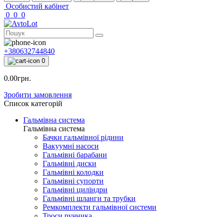
Особистий кабінет
0
0
0
+380632744840
0
0.00грн.
Зробити замовлення
Список категорій
Гальмівна система
Гальмівна система
Бачки гальмівної рідини
Вакуумні насоси
Гальмівні барабани
Гальмівні диски
Гальмівні колодки
Гальмівні супорти
Гальмівні циліндри
Гальмівні шланги та трубки
Ремкомплекти гальмівної системи
Троси ручника