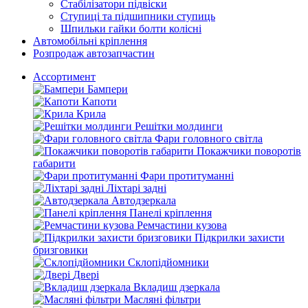
Стабілізатори підвіски
Ступиці та підшипники ступиць
Шпильки гайки болти колісні
Автомобільні кріплення
Розпродаж автозапчастин
Ассортимент
Бампери
Капоти
Крила
Решітки молдинги
Фари головного світла
Покажчики поворотів
габарити
Фари протитуманні
Ліхтарі задні
Автодзеркала
Панелі кріплення
Ремчастини кузова
Підкрилки захисти
бризговики
Склопідйомники
Двері
Вкладиш дзеркала
Масляні фільтри