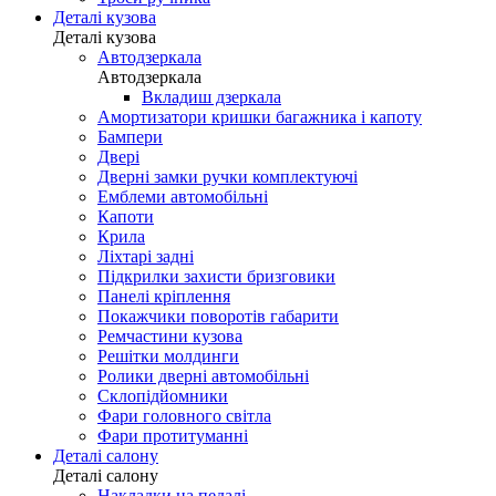
Деталі кузова
Деталі кузова
Автодзеркала
Автодзеркала
Вкладиш дзеркала
Амортизатори кришки багажника і капоту
Бампери
Двері
Дверні замки ручки комплектуючі
Емблеми автомобільні
Капоти
Крила
Ліхтарі задні
Підкрилки захисти бризговики
Панелі кріплення
Покажчики поворотів габарити
Ремчастини кузова
Решітки молдинги
Ролики дверні автомобільні
Склопідйомники
Фари головного світла
Фари протитуманні
Деталі салону
Деталі салону
Накладки на педалі