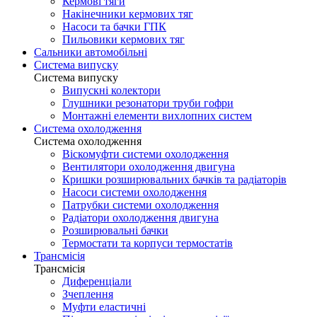
Кермові тяги
Накінечники кермових тяг
Насоси та бачки ГПК
Пильовики кермових тяг
Сальники автомобільні
Система випуску
Система випуску
Випускні колектори
Глушники резонатори труби гофри
Монтажні елементи вихлопних систем
Система охолодження
Система охолодження
Віскомуфти системи охолодження
Вентилятори охолодження двигуна
Кришки розширювальних бачків та радіаторів
Насоси системи охолодження
Патрубки системи охолодження
Радіатори охолодження двигуна
Розширювальні бачки
Термостати та корпуси термостатів
Трансмісія
Трансмісія
Диференціали
Зчеплення
Муфти еластичні