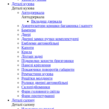
Деталі кузова
Деталі кузова
Автодзеркала
Автодзеркала
Вкладиш дзеркала
Амортизатори кришки багажника і капоту
Бампери
Двері
Дверні замки ручки комплектуючі
Емблеми автомобільні
Капоти
Крила
Ліхтарі задні
Підкрилки захисти бризговики
Панелі кріплення
Покажчики поворотів габарити
Ремчастини кузова
Решітки молдинги
Ролики дверні автомобільні
Склопідйомники
Фари головного світла
Фари протитуманні
Деталі салону
Деталі салону
Накладки на педалі