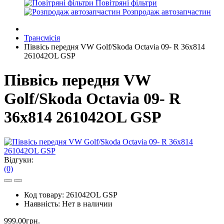
Повітряні фільтри
Розпродаж автозапчастин
Трансмісія
Піввісь передня VW Golf/Skoda Octavia 09- R 36x814
261042OL GSP
Піввісь передня VW
Golf/Skoda Octavia 09- R
36x814 261042OL GSP
Відгуки:
(0)
Код товару:
261042OL GSP
Наявність:
Нет в наличии
999.00грн.