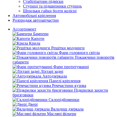
Стабілізатори підвіски
Ступиці та підшипники ступиць
Шпильки гайки болти колісні
Автомобільні кріплення
Розпродаж автозапчастин
Ассортимент
Бампери
Капоти
Крила
Решітки молдинги
Фари головного світла
Покажчики поворотів
габарити
Фари протитуманні
Ліхтарі задні
Автодзеркала
Панелі кріплення
Ремчастини кузова
Підкрилки захисти
бризговики
Склопідйомники
Двері
Вкладиш дзеркала
Масляні фільтри