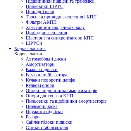
Підшипники підвісні та трансмісії
Пильовики ШРУС
Привідні вали
Троси та приводи зчеплення і КПП
Фільтри АКПП
Хрестовини карданного валу
Циліндри зчеплення
Шестерні та синхронізатори КПП
ШРУСи
Ходова частина
Ходова частина
Автомобільні диски
Амортизатори
Важелі підвіски
Втулки стабілізатора
Кулаки поворотні цапфи
Кульові опори
Опори і підшипники амортизаторів
Опори двигуна та КПП
Пильовики та відбійники амортизаторів
Пневмопідвіска
Пружини підвіски
Ресори
Сайлентблоки підвіски
Стійки стабілізаторів