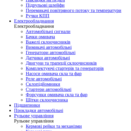
Підрульові шлейфи
Перемикачі повітряного потоку та температури
Ручки КПП
Електрообладнання
Електрообладнання
Автомобільні сигнали
Бачки омивача
Важелі склоочисників
Вимикачі автомобільні
Генератори автомобільні
Датчики автомобільні
Двигуни та трапеції склоочисників
Комплектуючі стартерів та генераторів
Насоси омивача скла та фар
Реле автомобільні
Склопідйомники
Стартери автомобільні
Форсунки омивача скла та фар
Щітки склоочисника
Підшипники
Прокладки автомобільні
Рульове управління
Рульове управління
Кермові рейки та механізми