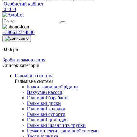
Особистий кабінет
0
0
0
+380632744840
0
0.00грн.
Зробити замовлення
Список категорій
Гальмівна система
Гальмівна система
Бачки гальмівної рідини
Вакуумні насоси
Гальмівні барабани
Гальмівні диски
Гальмівні колодки
Гальмівні супорти
Гальмівні циліндри
Гальмівні шланги та трубки
Ремкомплекти гальмівної системи
Троси ручника