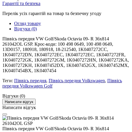
Гарантії та безпека
Перелік усіх гарантій на товар та безпечну угоду
Огляд товару
Відгуки (0)
Піввісь передня VW Golf/Skoda Octavia 09- R 36x814
261042OL GSP. Крос-коди: 100 498 0649, 100 498 0649,
13D0157, 180918, 180918, 18-212540, 1K0407272CC,
1K0407272DN, 1K0407272EC, 1K0407272EC, 1K0407272FR,
1K0407272GK, 1K0407272GM, 1K0407272HN, 1K0407272KA,
1K0407272KH, 1K0407452DX, 1K0407452GX, 1K0407452MX,
1K0407454BX, 1K0407454
Теги:
Піввісь передня
,
Піввісь передня Volkswagen
,
Піввісь
передня Volkswagen Golf
Відгуки (0)
Написати відгук
Написати відгук
Піввісь передня VW Golf/Skoda Octavia 09- R 36x814