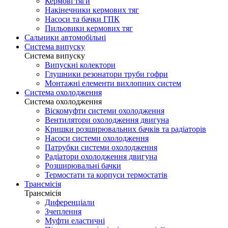
Кермові тяги
Накінечники кермових тяг
Насоси та бачки ГПК
Пильовики кермових тяг
Сальники автомобільні
Система випуску
Система випуску
Випускні колектори
Глушники резонатори труби гофри
Монтажні елементи вихлопних систем
Система охолодження
Система охолодження
Віскомуфти системи охолодження
Вентилятори охолодження двигуна
Кришки розширювальних бачків та радіаторів
Насоси системи охолодження
Патрубки системи охолодження
Радіатори охолодження двигуна
Розширювальні бачки
Термостати та корпуси термостатів
Трансмісія
Трансмісія
Диференціали
Зчеплення
Муфти еластичні