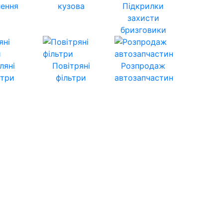
лення
кузова
Підкрилки
захисти
бризговики
ляні
Повітряні
Розпродаж
ьтри
фільтри
автозапчастин