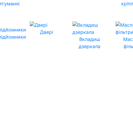
итуманні
кріп
Двері
підйомники
Вкладиш
Мас
дзеркала
філ