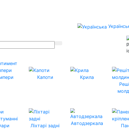
Українсь
ртимент
мпери
Капоти
Крила
Реш
молд
Автодзеркала
Фари
Ліхтарі задні
Пан