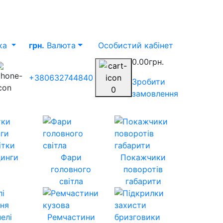
ка
грн.
Валюта
Особистий кабінет
0.00грн.
+380632744840
Зробити
0
замовлення
ітки
инги
Фари
Покажчики
головного
поворотів
світла
габарити
елі
Ремчастини