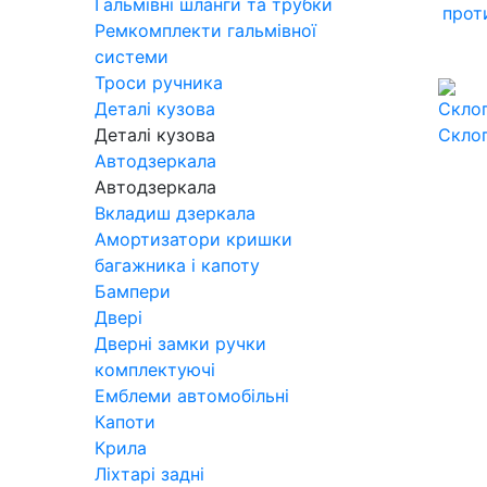
Гальмівні шланги та трубки
прот
Ремкомплекти гальмівної
системи
Троси ручника
Деталі кузова
Деталі кузова
Скло
Автодзеркала
Автодзеркала
Вкладиш дзеркала
Амортизатори кришки
багажника і капоту
Бампери
Двері
Дверні замки ручки
комплектуючі
Емблеми автомобільні
Капоти
Крила
Ліхтарі задні