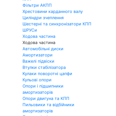
Фільтри АКПП
Хрестовини карданного валу
Циліндри зчеплення
Шестерні та синхронізатори КПП
ШРУСи
Ходова частина
Ходова частина
Автомобільні диски
Амортизатори
Важелі підвіски
Втулки стабілізатора
Кулаки поворотні цапфи
Кульові опори
Опори і підшипники
амортизаторів
Опори двигуна та КПП
Пильовики та відбійники
амортизаторів