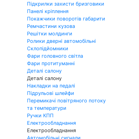
Підкрилки захисти бризговики
Панелі кріплення
Покажчики поворотів габарити
Ремчастини кузова
Решітки молдинги
Ролики дверні автомобільні
Склопідйомники
Фари головного світла
Фари протитуманні
Деталі салону
Деталі салону
Накладки на педалі
Підрульові шлейфи
Перемикачі повітряного потоку
та температури
Ручки КПП
Електрообладнання
Електрообладнання
Автомобільні сигнали