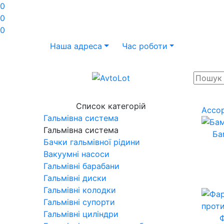
0
0
0
Наша адреса
Час роботи
Список категорій
Ассо
Гальмівна система
Гальмівна система
Ба
Бачки гальмівної рідини
Вакуумні насоси
Гальмівні барабани
Гальмівні диски
Гальмівні колодки
Гальмівні супорти
Гальмівні циліндри