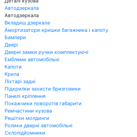
Деталі кузова
Автодзеркала
Автодзеркала
Вкладиш дзеркала
Амортизатори кришки багажника і капоту
Бампери
Двері
Дверні замки ручки комплектуючі
Емблеми автомобільні
Капоти
Крила
Ліхтарі задні
Підкрилки захисти бризговики
Панелі кріплення
Покажчики поворотів габарити
Ремчастини кузова
Решітки молдинги
Ролики дверні автомобільні
Склопідйомники