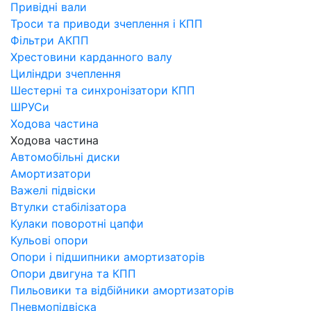
Привідні вали
Троси та приводи зчеплення і КПП
Фільтри АКПП
Хрестовини карданного валу
Циліндри зчеплення
Шестерні та синхронізатори КПП
ШРУСи
Ходова частина
Ходова частина
Автомобільні диски
Амортизатори
Важелі підвіски
Втулки стабілізатора
Кулаки поворотні цапфи
Кульові опори
Опори і підшипники амортизаторів
Опори двигуна та КПП
Пильовики та відбійники амортизаторів
Пневмопідвіска