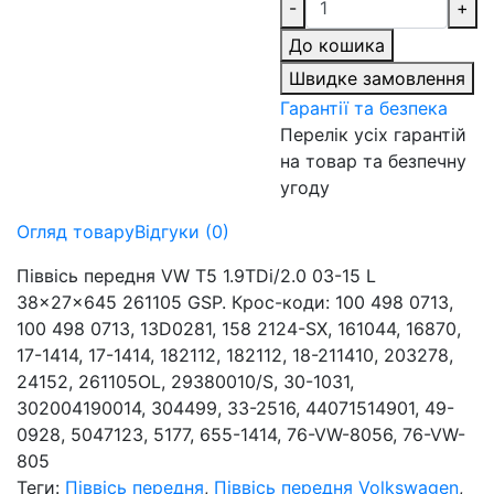
-
+
До кошика
Швидке замовлення
Гарантії та безпека
Перелік усіх гарантій
на товар та безпечну
угоду
Огляд товару
Відгуки (0)
Піввісь передня VW T5 1.9TDi/2.0 03-15 L
38x27x645 261105 GSP. Крос-коди: 100 498 0713,
100 498 0713, 13D0281, 158 2124-SX, 161044, 16870,
17-1414, 17-1414, 182112, 182112, 18-211410, 203278,
24152, 261105OL, 29380010/S, 30-1031,
302004190014, 304499, 33-2516, 44071514901, 49-
0928, 5047123, 5177, 655-1414, 76-VW-8056, 76-VW-
805
Теги:
Піввісь передня
,
Піввісь передня Volkswagen
,