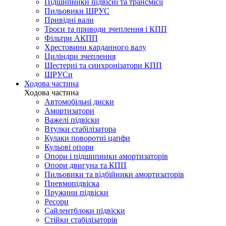
Підшипники підвісні та трансмісії
Пильовики ШРУС
Привідні вали
Троси та приводи зчеплення і КПП
Фільтри АКПП
Хрестовини карданного валу
Циліндри зчеплення
Шестерні та синхронізатори КПП
ШРУСи
Ходова частина
Ходова частина
Автомобільні диски
Амортизатори
Важелі підвіски
Втулки стабілізатора
Кулаки поворотні цапфи
Кульові опори
Опори і підшипники амортизаторів
Опори двигуна та КПП
Пильовики та відбійники амортизаторів
Пневмопідвіска
Пружини підвіски
Ресори
Сайлентблоки підвіски
Стійки стабілізаторів