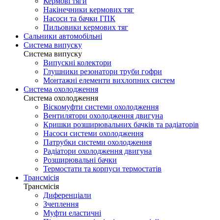
Кермові тяги
Накінечники кермових тяг
Насоси та бачки ГПК
Пильовики кермових тяг
Сальники автомобільні
Система випуску
Система випуску
Випускні колектори
Глушники резонатори труби гофри
Монтажні елементи вихлопних систем
Система охолодження
Система охолодження
Віскомуфти системи охолодження
Вентилятори охолодження двигуна
Кришки розширювальних бачків та радіаторів
Насоси системи охолодження
Патрубки системи охолодження
Радіатори охолодження двигуна
Розширювальні бачки
Термостати та корпуси термостатів
Трансмісія
Трансмісія
Диференціали
Зчеплення
Муфти еластичні