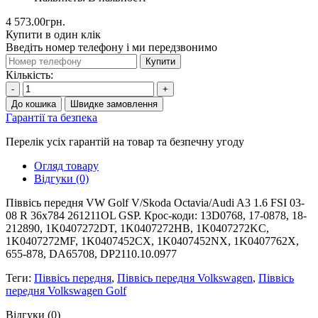
4 573.00грн.
Купити в один клік
Введіть номер телефону і ми передзвонимо
Купити
Кількість:
-
+
До кошика
Швидке замовлення
Гарантії та безпека
Перелік усіх гарантій на товар та безпечну угоду
Огляд товару
Відгуки (0)
Піввісь передня VW Golf V/Skoda Octavia/Audi A3 1.6 FSI 03-
08 R 36x784 261211OL GSP. Крос-коди: 13D0768, 17-0878, 18-
212890, 1K0407272DT, 1K0407272HB, 1K0407272KC,
1K0407272MF, 1K0407452CX, 1K0407452NX, 1K0407762X,
655-878, DA65708, DP2110.10.0977
Теги:
Піввісь передня
,
Піввісь передня Volkswagen
,
Піввісь
передня Volkswagen Golf
Відгуки (0)