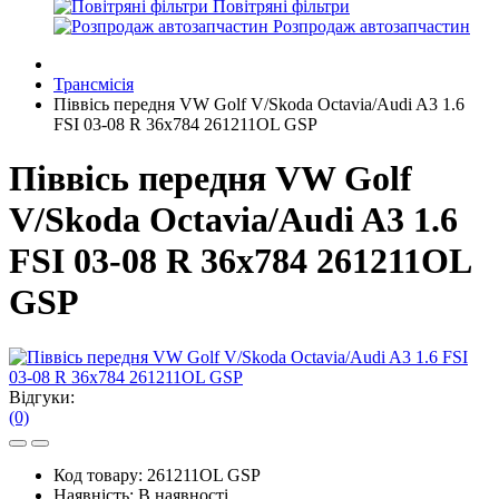
Повітряні фільтри
Розпродаж автозапчастин
Трансмісія
Піввісь передня VW Golf V/Skoda Octavia/Audi A3 1.6
FSI 03-08 R 36x784 261211OL GSP
Піввісь передня VW Golf
V/Skoda Octavia/Audi A3 1.6
FSI 03-08 R 36x784 261211OL
GSP
Відгуки:
(0)
Код товару:
261211OL GSP
Наявність:
В наявності