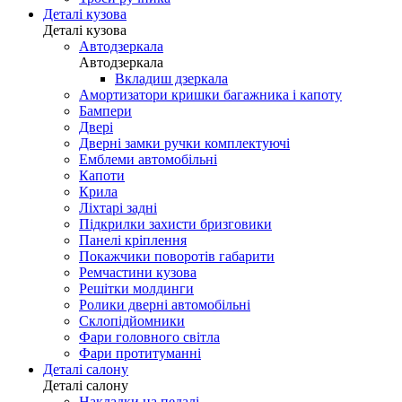
Деталі кузова
Деталі кузова
Автодзеркала
Автодзеркала
Вкладиш дзеркала
Амортизатори кришки багажника і капоту
Бампери
Двері
Дверні замки ручки комплектуючі
Емблеми автомобільні
Капоти
Крила
Ліхтарі задні
Підкрилки захисти бризговики
Панелі кріплення
Покажчики поворотів габарити
Ремчастини кузова
Решітки молдинги
Ролики дверні автомобільні
Склопідйомники
Фари головного світла
Фари протитуманні
Деталі салону
Деталі салону
Накладки на педалі