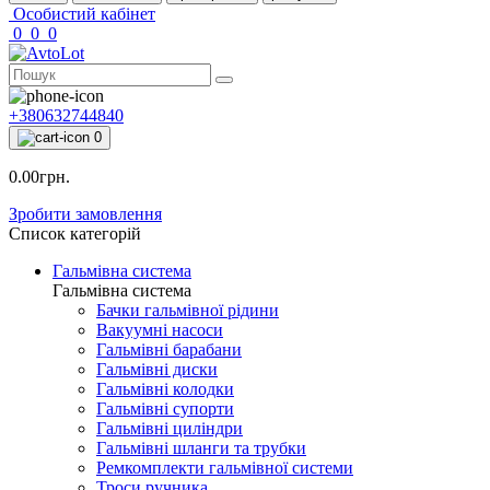
Особистий кабінет
0
0
0
+380632744840
0
0.00грн.
Зробити замовлення
Список категорій
Гальмівна система
Гальмівна система
Бачки гальмівної рідини
Вакуумні насоси
Гальмівні барабани
Гальмівні диски
Гальмівні колодки
Гальмівні супорти
Гальмівні циліндри
Гальмівні шланги та трубки
Ремкомплекти гальмівної системи
Троси ручника