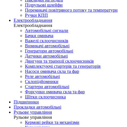
Підрульові шлейфи
Перемикачі повітряного потоку та температури
Ручки КПП
Електрообладнання
Електрообладнання
Автомобільні сигнали
Бачки омивача
Важелі склоочисників
Вимикачі автомобільні
Генератори автомобільні
Датчики автомобільні
Двигуни та трапеції склоочисників
Комплектуючі стартерів та генераторів
Насоси омивача скла та фар
Реле автомобільні
Склопідйомники
Стартери автомобільні
Форсунки омивача скла та фар
Щітки склоочисника
Підшипники
Прокладки автомобільні
Рульове управління
Рульове управління
Кермові рейки та механізми