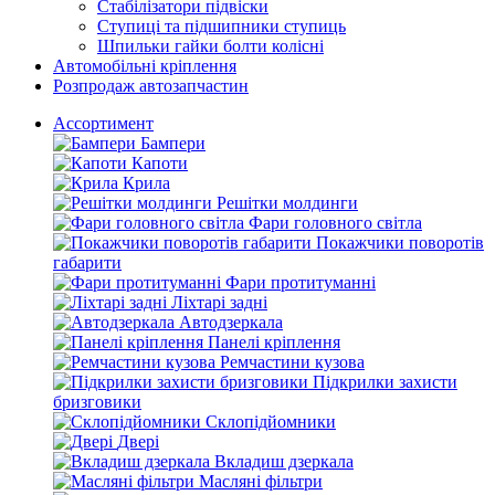
Стабілізатори підвіски
Ступиці та підшипники ступиць
Шпильки гайки болти колісні
Автомобільні кріплення
Розпродаж автозапчастин
Ассортимент
Бампери
Капоти
Крила
Решітки молдинги
Фари головного світла
Покажчики поворотів
габарити
Фари протитуманні
Ліхтарі задні
Автодзеркала
Панелі кріплення
Ремчастини кузова
Підкрилки захисти
бризговики
Склопідйомники
Двері
Вкладиш дзеркала
Масляні фільтри