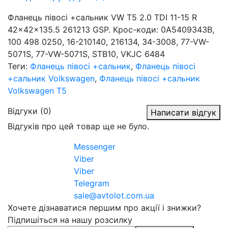
Фланець півосі +сальник VW T5 2.0 TDI 11-15 R
42x42x135.5 261213 GSP. Крос-коди: 0A5409343B,
100 498 0250, 16-210140, 216134, 34-3008, 77-VW-
5071S, 77-VW-5071S, STB10, VKJC 6484
Теги:
Фланець півосі +сальник
,
Фланець півосі
+сальник Volkswagen
,
Фланець півосі +сальник
Volkswagen T5
Відгуки (0)
Написати відгук
Відгуків про цей товар ще не було.
Messenger
Viber
Viber
Telegram
sale@avtolot.com.ua
Хочете дізнаватися першим про акції і знижки?
Підпишіться на нашу розсилку