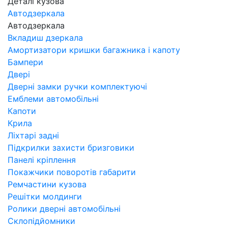
Деталі кузова
Автодзеркала
Автодзеркала
Вкладиш дзеркала
Амортизатори кришки багажника і капоту
Бампери
Двері
Дверні замки ручки комплектуючі
Емблеми автомобільні
Капоти
Крила
Ліхтарі задні
Підкрилки захисти бризговики
Панелі кріплення
Покажчики поворотів габарити
Ремчастини кузова
Решітки молдинги
Ролики дверні автомобільні
Склопідйомники