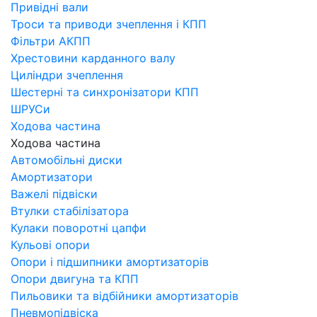
Привідні вали
Троси та приводи зчеплення і КПП
Фільтри АКПП
Хрестовини карданного валу
Циліндри зчеплення
Шестерні та синхронізатори КПП
ШРУСи
Ходова частина
Ходова частина
Автомобільні диски
Амортизатори
Важелі підвіски
Втулки стабілізатора
Кулаки поворотні цапфи
Кульові опори
Опори і підшипники амортизаторів
Опори двигуна та КПП
Пильовики та відбійники амортизаторів
Пневмопідвіска