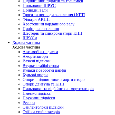
Підшипники підвісні та трансмісії
Пильовики ШРУС
Привідні вали
Троси та приводи зчеплення і КПП
Фільтри АКПП
Хрестовини карданного валу
Циліндри зчеплення
Шестерні та синхронізатори КПП
ШРУСи
Ходова частина
Ходова частина
Автомобільні диски
Амортизатори
Важелі підвіски
Втулки стабілізатора
Кулаки поворотні цапфи
Кульові опори
Опори і підшипники амортизаторів
Опори двигуна та КПП
Пильовики та відбійники амортизаторів
Пневмопідвіска
Пружини підвіски
Ресори
Сайлентблоки підвіски
Стійки стабілізаторів