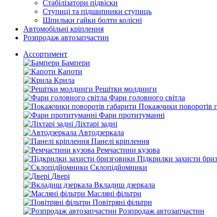
Стабілізатори підвіски
Ступиці та підшипники ступиць
Шпильки гайки болти колісні
Автомобільні кріплення
Розпродаж автозапчастин
Ассортимент
Бампери
Капоти
Крила
Решітки молдинги
Фари головного світла
Покажчики поворотів 
Фари протитуманні
Ліхтарі задні
Автодзеркала
Панелі кріплення
Ремчастини кузова
Підкрилки захисти бри
Склопідйомники
Двері
Вкладиш дзеркала
Масляні фільтри
Повітряні фільтри
Розпродаж автозапчастин