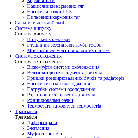
Кермові тяги
Накінечники кермових тяг
Насоси та бачки ГПК
Пильовики кермових тяг
Сальники автомобільні
Система випуску
Система випуску
Випускні колектори
Глушники резонатори труби гофри
Монтажні елементи вихлопних систем
Система охолодження
Система охолодження
Віскомуфти системи охолодження
Вентилятори охолодження двигуна
Кришки розширювальних бачків та радіаторів
Насоси системи охолодження
Патрубки системи охолодження
Радіатори охолодження двигуна
Розширювальні бачки
Термостати та корпуси термостатів
Трансмісія
Трансмісія
Диференціали
Зчеплення
Муфти еластичні