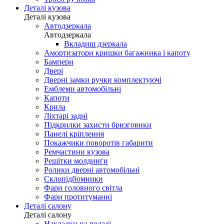
Деталі кузова
Деталі кузова
Автодзеркала
Автодзеркала
Вкладиш дзеркала
Амортизатори кришки багажника і капоту
Бампери
Двері
Дверні замки ручки комплектуючі
Емблеми автомобільні
Капоти
Крила
Ліхтарі задні
Підкрилки захисти бризговики
Панелі кріплення
Покажчики поворотів габарити
Ремчастини кузова
Решітки молдинги
Ролики дверні автомобільні
Склопідйомники
Фари головного світла
Фари протитуманні
Деталі салону
Деталі салону
Накладки на педалі