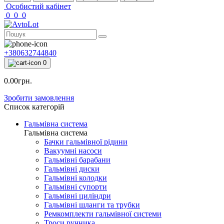
Особистий кабінет
0
0
0
+380632744840
0
0.00грн.
Зробити замовлення
Список категорій
Гальмівна система
Гальмівна система
Бачки гальмівної рідини
Вакуумні насоси
Гальмівні барабани
Гальмівні диски
Гальмівні колодки
Гальмівні супорти
Гальмівні циліндри
Гальмівні шланги та трубки
Ремкомплекти гальмівної системи
Троси ручника