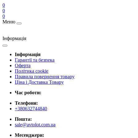
0
0
0
Меню
Інформація
Інформація
Гарантії та безпека
Оферта
Політика cookie
Правила повернення товару
Ціна і Доставка Товару
Час роботи:
Телефони:
+380632744840
Пошта:
sale@avtolot.com.ua
Месенджери: