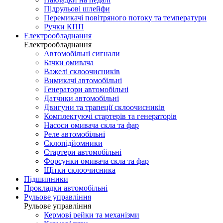
Підрульові шлейфи
Перемикачі повітряного потоку та температури
Ручки КПП
Електрообладнання
Електрообладнання
Автомобільні сигнали
Бачки омивача
Важелі склоочисників
Вимикачі автомобільні
Генератори автомобільні
Датчики автомобільні
Двигуни та трапеції склоочисників
Комплектуючі стартерів та генераторів
Насоси омивача скла та фар
Реле автомобільні
Склопідйомники
Стартери автомобільні
Форсунки омивача скла та фар
Щітки склоочисника
Підшипники
Прокладки автомобільні
Рульове управління
Рульове управління
Кермові рейки та механізми