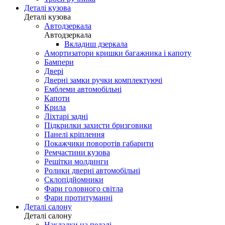
Деталі кузова
Деталі кузова
Автодзеркала
Автодзеркала
Вкладиш дзеркала
Амортизатори кришки багажника і капоту
Бампери
Двері
Дверні замки ручки комплектуючі
Емблеми автомобільні
Капоти
Крила
Ліхтарі задні
Підкрилки захисти бризговики
Панелі кріплення
Покажчики поворотів габарити
Ремчастини кузова
Решітки молдинги
Ролики дверні автомобільні
Склопідйомники
Фари головного світла
Фари протитуманні
Деталі салону
Деталі салону
Накладки на педалі