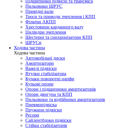
Підшипники підвісні та трансмісії
Пильовики ШРУС
Привідні вали
Троси та приводи зчеплення і КПП
Фільтри АКПП
Хрестовини карданного валу
Циліндри зчеплення
Шестерні та синхронізатори КПП
ШРУСи
Ходова частина
Ходова частина
Автомобільні диски
Амортизатори
Важелі підвіски
Втулки стабілізатора
Кулаки поворотні цапфи
Кульові опори
Опори і підшипники амортизаторів
Опори двигуна та КПП
Пильовики та відбійники амортизаторів
Пневмопідвіска
Пружини підвіски
Ресори
Сайлентблоки підвіски
Стійки стабілізаторів