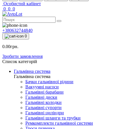
Особистий кабінет
0
0
0
+380632744840
0
0.00грн.
Зробити замовлення
Список категорій
Гальмівна система
Гальмівна система
Бачки гальмівної рідини
Вакуумні насоси
Гальмівні барабани
Гальмівні диски
Гальмівні колодки
Гальмівні супорти
Гальмівні циліндри
Гальмівні шланги та трубки
Ремкомплекти гальмівної системи
Троси ручника