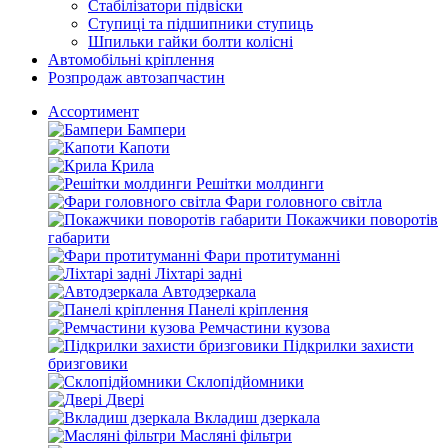
Стабілізатори підвіски
Ступиці та підшипники ступиць
Шпильки гайки болти колісні
Автомобільні кріплення
Розпродаж автозапчастин
Ассортимент
Бампери
Капоти
Крила
Решітки молдинги
Фари головного світла
Покажчики поворотів
габарити
Фари протитуманні
Ліхтарі задні
Автодзеркала
Панелі кріплення
Ремчастини кузова
Підкрилки захисти
бризговики
Склопідйомники
Двері
Вкладиш дзеркала
Масляні фільтри