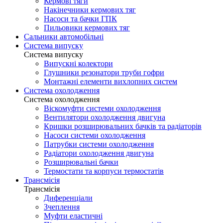
Кермові тяги
Накінечники кермових тяг
Насоси та бачки ГПК
Пильовики кермових тяг
Сальники автомобільні
Система випуску
Система випуску
Випускні колектори
Глушники резонатори труби гофри
Монтажні елементи вихлопних систем
Система охолодження
Система охолодження
Віскомуфти системи охолодження
Вентилятори охолодження двигуна
Кришки розширювальних бачків та радіаторів
Насоси системи охолодження
Патрубки системи охолодження
Радіатори охолодження двигуна
Розширювальні бачки
Термостати та корпуси термостатів
Трансмісія
Трансмісія
Диференціали
Зчеплення
Муфти еластичні