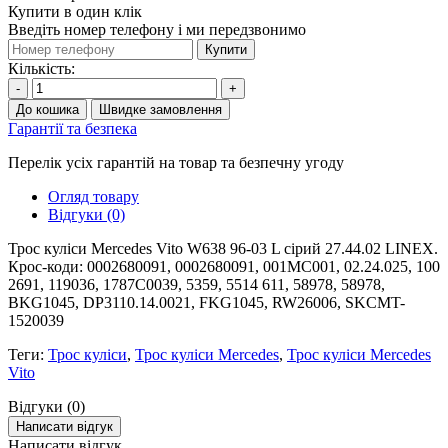
Купити в один клік
Введіть номер телефону і ми передзвонимо
Купити
Кількість:
-
+
До кошика
Швидке замовлення
Гарантії та безпека
Перелік усіх гарантій на товар та безпечну угоду
Огляд товару
Відгуки (0)
Трос куліси Mercedes Vito W638 96-03 L сірий 27.44.02 LINEX.
Крос-коди: 0002680091, 0002680091, 001MC001, 02.24.025, 100
2691, 119036, 1787C0039, 5359, 5514 611, 58978, 58978,
BKG1045, DP3110.14.0021, FKG1045, RW26006, SKCMT-
1520039
Теги:
Трос куліси
,
Трос куліси Mercedes
,
Трос куліси Mercedes
Vito
Відгуки (0)
Написати відгук
Написати відгук