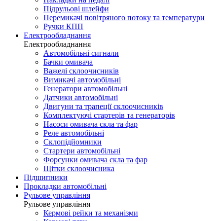
Підрульові шлейфи
Перемикачі повітряного потоку та температури
Ручки КПП
Електрообладнання
Електрообладнання
Автомобільні сигнали
Бачки омивача
Важелі склоочисників
Вимикачі автомобільні
Генератори автомобільні
Датчики автомобільні
Двигуни та трапеції склоочисників
Комплектуючі стартерів та генераторів
Насоси омивача скла та фар
Реле автомобільні
Склопідйомники
Стартери автомобільні
Форсунки омивача скла та фар
Щітки склоочисника
Підшипники
Прокладки автомобільні
Рульове управління
Рульове управління
Кермові рейки та механізми