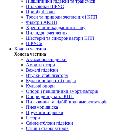
Підшипники підвісні та трансмісії
Пильовики ШРУС
Привідні вали
Троси та приводи зчеплення і КПП
Фільтри АКПП
Хрестовини карданного валу
Циліндри зчеплення
Шестерні та синхронізатори КПП
ШРУСи
Ходова частина
Ходова частина
Автомобільні диски
Амортизатори
Важелі підвіски
Втулки стабілізатора
Кулаки поворотні цапфи
Кульові опори
Опори і підшипники амортизаторів
Опори двигуна та КПП
Пильовики та відбійники амортизаторів
Пневмопідвіска
Пружини підвіски
Ресори
Сайлентблоки підвіски
Стійки стабілізаторів