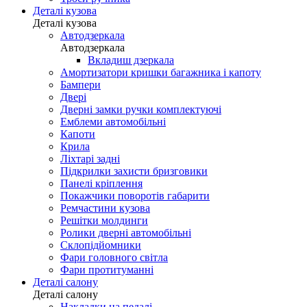
Деталі кузова
Деталі кузова
Автодзеркала
Автодзеркала
Вкладиш дзеркала
Амортизатори кришки багажника і капоту
Бампери
Двері
Дверні замки ручки комплектуючі
Емблеми автомобільні
Капоти
Крила
Ліхтарі задні
Підкрилки захисти бризговики
Панелі кріплення
Покажчики поворотів габарити
Ремчастини кузова
Решітки молдинги
Ролики дверні автомобільні
Склопідйомники
Фари головного світла
Фари протитуманні
Деталі салону
Деталі салону
Накладки на педалі