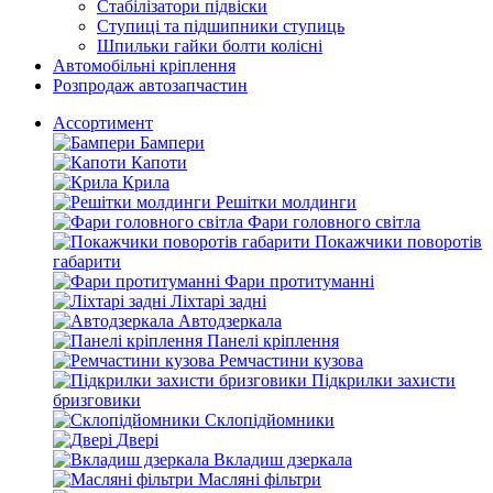
Стабілізатори підвіски
Ступиці та підшипники ступиць
Шпильки гайки болти колісні
Автомобільні кріплення
Розпродаж автозапчастин
Ассортимент
Бампери
Капоти
Крила
Решітки молдинги
Фари головного світла
Покажчики поворотів
габарити
Фари протитуманні
Ліхтарі задні
Автодзеркала
Панелі кріплення
Ремчастини кузова
Підкрилки захисти
бризговики
Склопідйомники
Двері
Вкладиш дзеркала
Масляні фільтри