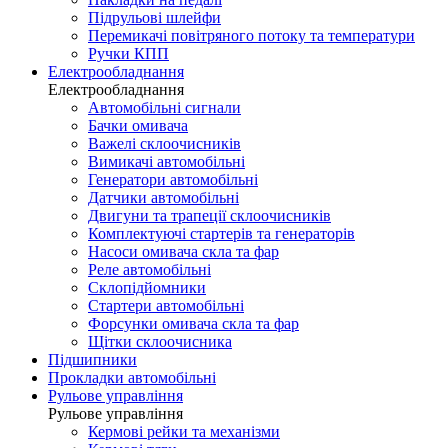
Підрульові шлейфи
Перемикачі повітряного потоку та температури
Ручки КПП
Електрообладнання
Електрообладнання
Автомобільні сигнали
Бачки омивача
Важелі склоочисників
Вимикачі автомобільні
Генератори автомобільні
Датчики автомобільні
Двигуни та трапеції склоочисників
Комплектуючі стартерів та генераторів
Насоси омивача скла та фар
Реле автомобільні
Склопідйомники
Стартери автомобільні
Форсунки омивача скла та фар
Щітки склоочисника
Підшипники
Прокладки автомобільні
Рульове управління
Рульове управління
Кермові рейки та механізми