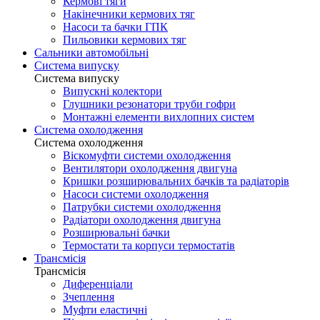
Кермові тяги
Накінечники кермових тяг
Насоси та бачки ГПК
Пильовики кермових тяг
Сальники автомобільні
Система випуску
Система випуску
Випускні колектори
Глушники резонатори труби гофри
Монтажні елементи вихлопних систем
Система охолодження
Система охолодження
Віскомуфти системи охолодження
Вентилятори охолодження двигуна
Кришки розширювальних бачків та радіаторів
Насоси системи охолодження
Патрубки системи охолодження
Радіатори охолодження двигуна
Розширювальні бачки
Термостати та корпуси термостатів
Трансмісія
Трансмісія
Диференціали
Зчеплення
Муфти еластичні