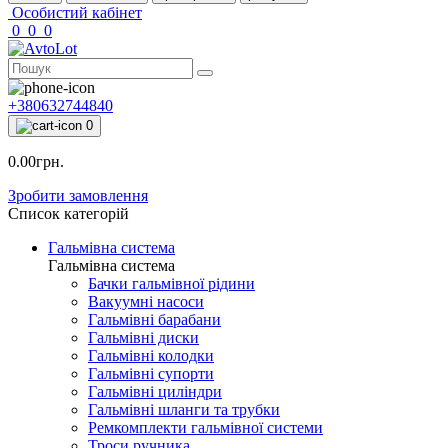
Особистий кабінет
0
0
0
+380632744840
0
0.00грн.
Зробити замовлення
Список категорій
Гальмівна система
Гальмівна система
Бачки гальмівної рідини
Вакуумні насоси
Гальмівні барабани
Гальмівні диски
Гальмівні колодки
Гальмівні супорти
Гальмівні циліндри
Гальмівні шланги та трубки
Ремкомплекти гальмівної системи
Троси ручника