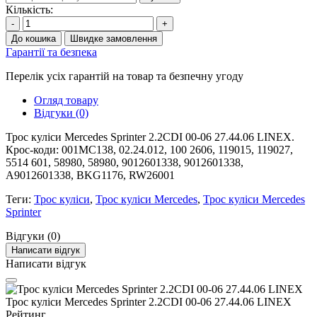
Кількість:
-
+
До кошика
Швидке замовлення
Гарантії та безпека
Перелік усіх гарантій на товар та безпечну угоду
Огляд товару
Відгуки (0)
Трос куліси Mercedes Sprinter 2.2CDI 00-06 27.44.06 LINEX.
Крос-коди: 001MC138, 02.24.012, 100 2606, 119015, 119027,
5514 601, 58980, 58980, 9012601338, 9012601338,
A9012601338, BKG1176, RW26001
Теги:
Трос куліси
,
Трос куліси Mercedes
,
Трос куліси Mercedes
Sprinter
Відгуки (0)
Написати відгук
Написати відгук
Трос куліси Mercedes Sprinter 2.2CDI 00-06 27.44.06 LINEX
Рейтинг