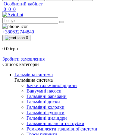
Особистий кабінет
0
0
0
+380632744840
0
0.00грн.
Зробити замовлення
Список категорій
Гальмівна система
Гальмівна система
Бачки гальмівної рідини
Вакуумні насоси
Гальмівні барабани
Гальмівні диски
Гальмівні колодки
Гальмівні супорти
Гальмівні циліндри
Гальмівні шланги та трубки
Ремкомплекти гальмівної системи
Троси ручника