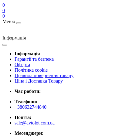
0
0
0
Меню
Інформація
Інформація
Гарантії та безпека
Оферта
Політика cookie
Правила повернення товару
Ціна і Доставка Товару
Час роботи:
Телефони:
+380632744840
Пошта:
sale@avtolot.com.ua
Месенджери: