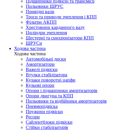
Підшипники підвісні та трансмісії
Пильовики ШРУС
Привідні вали
Троси та приводи зчеплення і КПП
Фільтри АКПП
Хрестовини карданного валу
Циліндри зчеплення
Шестерні та синхронізатори КПП
ШРУСи
Ходова частина
Ходова частина
Автомобільні диски
Амортизатори
Важелі підвіски
Втулки стабілізатора
Кулаки поворотні цапфи
Кульові опори
Опори і підшипники амортизаторів
Опори двигуна та КПП
Пильовики та відбійники амортизаторів
Пневмопідвіска
Пружини підвіски
Ресори
Сайлентблоки підвіски
Стійки стабілізаторів