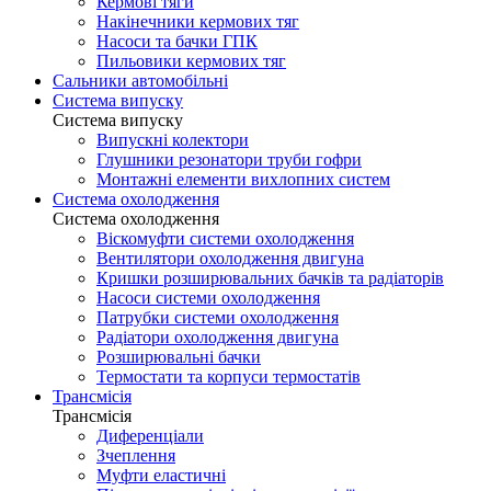
Кермові тяги
Накінечники кермових тяг
Насоси та бачки ГПК
Пильовики кермових тяг
Сальники автомобільні
Система випуску
Система випуску
Випускні колектори
Глушники резонатори труби гофри
Монтажні елементи вихлопних систем
Система охолодження
Система охолодження
Віскомуфти системи охолодження
Вентилятори охолодження двигуна
Кришки розширювальних бачків та радіаторів
Насоси системи охолодження
Патрубки системи охолодження
Радіатори охолодження двигуна
Розширювальні бачки
Термостати та корпуси термостатів
Трансмісія
Трансмісія
Диференціали
Зчеплення
Муфти еластичні