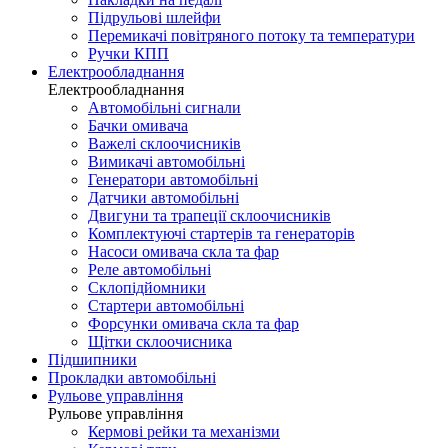
Підрульові шлейфи
Перемикачі повітряного потоку та температури
Ручки КПП
Електрообладнання
Електрообладнання
Автомобільні сигнали
Бачки омивача
Важелі склоочисників
Вимикачі автомобільні
Генератори автомобільні
Датчики автомобільні
Двигуни та трапеції склоочисників
Комплектуючі стартерів та генераторів
Насоси омивача скла та фар
Реле автомобільні
Склопідйомники
Стартери автомобільні
Форсунки омивача скла та фар
Щітки склоочисника
Підшипники
Прокладки автомобільні
Рульове управління
Рульове управління
Кермові рейки та механізми