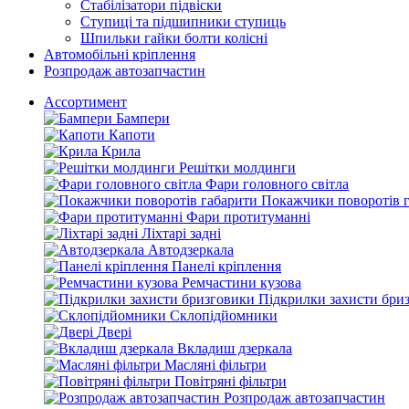
Стабілізатори підвіски
Ступиці та підшипники ступиць
Шпильки гайки болти колісні
Автомобільні кріплення
Розпродаж автозапчастин
Ассортимент
Бампери
Капоти
Крила
Решітки молдинги
Фари головного світла
Покажчики поворотів 
Фари протитуманні
Ліхтарі задні
Автодзеркала
Панелі кріплення
Ремчастини кузова
Підкрилки захисти бри
Склопідйомники
Двері
Вкладиш дзеркала
Масляні фільтри
Повітряні фільтри
Розпродаж автозапчастин