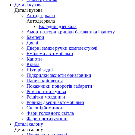
Деталі кузова
Деталі кузова
Автодзеркала
Автодзеркала
Вкладиш дзеркала
Амортизатори кришки багажника і капоту
Бампери
Двері
Дверні замки ручки комплектуючі
Емблеми автомобільні
Капоти
Крила
Ліхтарі задні
Підкрилки захисти бризговики
Панелі кріплення
Покажчики поворотів габарити
Ремчастини кузова
Решітки молдинги
Ролики дверні автомобільні
Склопідйомники
Фари головного світла
Фари протитуманні
Деталі салону
Деталі салону
Накладки на педалі