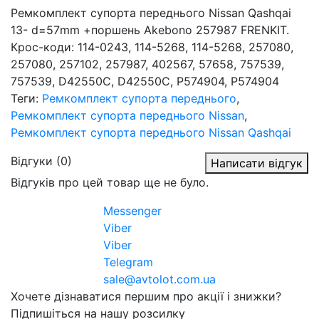
Ремкомплект супорта переднього Nissan Qashqai
13- d=57mm +поршень Akebono 257987 FRENKIT.
Крос-коди: 114-0243, 114-5268, 114-5268, 257080,
257080, 257102, 257987, 402567, 57658, 757539,
757539, D42550C, D42550C, P574904, P574904
Теги:
Ремкомплект супорта переднього
,
Ремкомплект супорта переднього Nissan
,
Ремкомплект супорта переднього Nissan Qashqai
Відгуки (0)
Написати відгук
Відгуків про цей товар ще не було.
Messenger
Viber
Viber
Telegram
sale@avtolot.com.ua
Хочете дізнаватися першим про акції і знижки?
Підпишіться на нашу розсилку