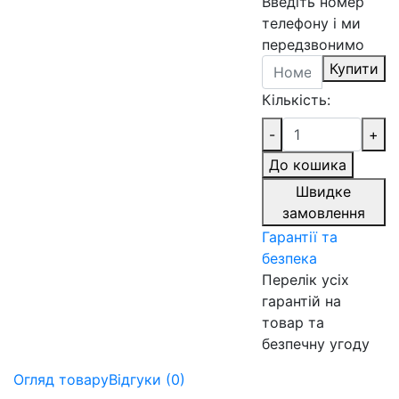
Введіть номер
телефону і ми
передзвонимо
Купити
Кількість:
-
+
До кошика
Швидке
замовлення
Гарантії та
безпека
Перелік усіх
гарантій на
товар та
безпечну угоду
Огляд товару
Відгуки (0)