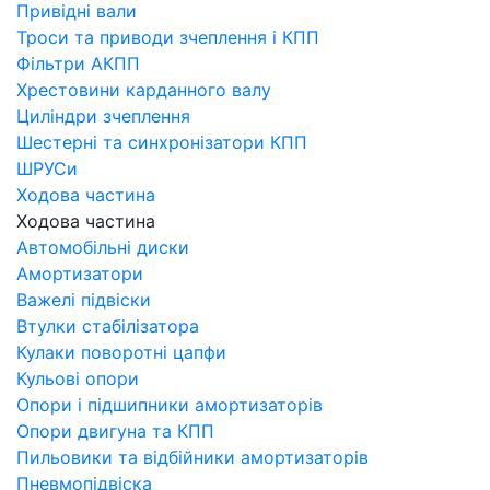
Привідні вали
Троси та приводи зчеплення і КПП
Фільтри АКПП
Хрестовини карданного валу
Циліндри зчеплення
Шестерні та синхронізатори КПП
ШРУСи
Ходова частина
Ходова частина
Автомобільні диски
Амортизатори
Важелі підвіски
Втулки стабілізатора
Кулаки поворотні цапфи
Кульові опори
Опори і підшипники амортизаторів
Опори двигуна та КПП
Пильовики та відбійники амортизаторів
Пневмопідвіска