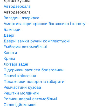
Деталі кузова
Автодзеркала
Автодзеркала
Вкладиш дзеркала
Амортизатори кришки багажника і капоту
Бампери
Двері
Дверні замки ручки комплектуючі
Емблеми автомобільні
Капоти
Крила
Ліхтарі задні
Підкрилки захисти бризговики
Панелі кріплення
Покажчики поворотів габарити
Ремчастини кузова
Решітки молдинги
Ролики дверні автомобільні
Склопідйомники