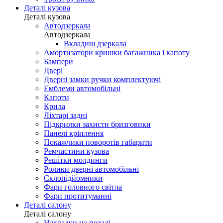
Деталі кузова
Деталі кузова
Автодзеркала
Автодзеркала
Вкладиш дзеркала
Амортизатори кришки багажника і капоту
Бампери
Двері
Дверні замки ручки комплектуючі
Емблеми автомобільні
Капоти
Крила
Ліхтарі задні
Підкрилки захисти бризговики
Панелі кріплення
Покажчики поворотів габарити
Ремчастини кузова
Решітки молдинги
Ролики дверні автомобільні
Склопідйомники
Фари головного світла
Фари протитуманні
Деталі салону
Деталі салону
Накладки на педалі