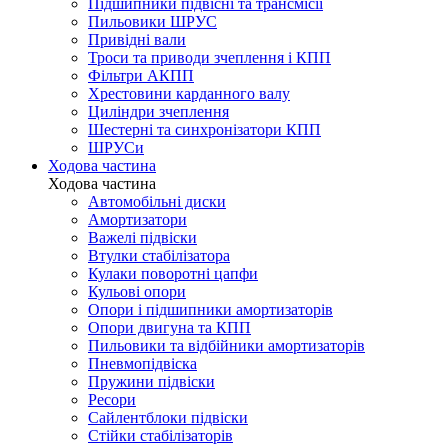
Підшипники підвісні та трансмісії
Пильовики ШРУС
Привідні вали
Троси та приводи зчеплення і КПП
Фільтри АКПП
Хрестовини карданного валу
Циліндри зчеплення
Шестерні та синхронізатори КПП
ШРУСи
Ходова частина
Ходова частина
Автомобільні диски
Амортизатори
Важелі підвіски
Втулки стабілізатора
Кулаки поворотні цапфи
Кульові опори
Опори і підшипники амортизаторів
Опори двигуна та КПП
Пильовики та відбійники амортизаторів
Пневмопідвіска
Пружини підвіски
Ресори
Сайлентблоки підвіски
Стійки стабілізаторів