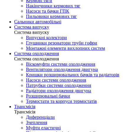
Кермові тяги
Накінечники кермових тяг
Насоси та бачки ГПК
Пильовики кермових тяг
Сальники автомобільні
Система випуску
Система випуску
Випускні колектори
Глушники резонатори труби гофри
Монтажні елементи вихлопних систем
Система охолодження
Система охолодження
Віскомуфти системи охолодження
Вентилятори охолодження двигуна
Кришки розширювальних бачків та радіаторів
Насоси системи охолодження
Патрубки системи охолодження
Радіатори охолодження двигуна
Розширювальні бачки
Термостати та корпуси термостатів
Трансмісія
Трансмісія
Диференціали
Зчеплення
Муфти еластичні