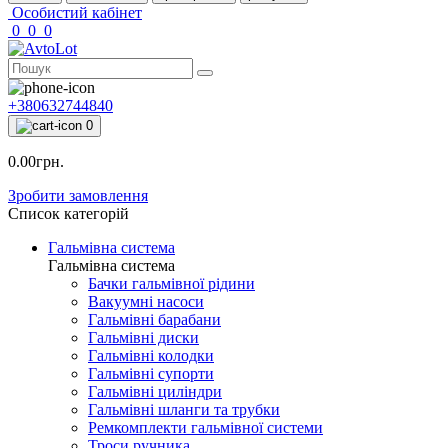
Особистий кабінет
0
0
0
+380632744840
0
0.00грн.
Зробити замовлення
Список категорій
Гальмівна система
Гальмівна система
Бачки гальмівної рідини
Вакуумні насоси
Гальмівні барабани
Гальмівні диски
Гальмівні колодки
Гальмівні супорти
Гальмівні циліндри
Гальмівні шланги та трубки
Ремкомплекти гальмівної системи
Троси ручника