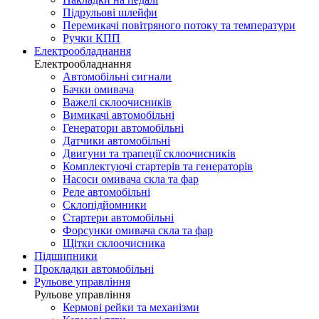
Підрульові шлейфи
Перемикачі повітряного потоку та температури
Ручки КПП
Електрообладнання
Електрообладнання
Автомобільні сигнали
Бачки омивача
Важелі склоочисників
Вимикачі автомобільні
Генератори автомобільні
Датчики автомобільні
Двигуни та трапеції склоочисників
Комплектуючі стартерів та генераторів
Насоси омивача скла та фар
Реле автомобільні
Склопідйомники
Стартери автомобільні
Форсунки омивача скла та фар
Щітки склоочисника
Підшипники
Прокладки автомобільні
Рульове управління
Рульове управління
Кермові рейки та механізми