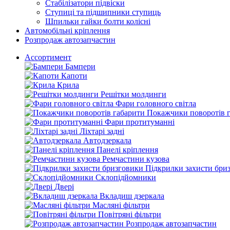
Стабілізатори підвіски
Ступиці та підшипники ступиць
Шпильки гайки болти колісні
Автомобільні кріплення
Розпродаж автозапчастин
Ассортимент
Бампери
Капоти
Крила
Решітки молдинги
Фари головного світла
Покажчики поворотів 
Фари протитуманні
Ліхтарі задні
Автодзеркала
Панелі кріплення
Ремчастини кузова
Підкрилки захисти бри
Склопідйомники
Двері
Вкладиш дзеркала
Масляні фільтри
Повітряні фільтри
Розпродаж автозапчастин