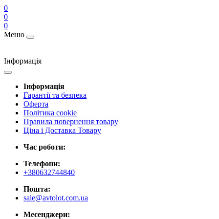
0
0
0
Меню
Інформація
Інформація
Гарантії та безпека
Оферта
Політика cookie
Правила повернення товару
Ціна і Доставка Товару
Час роботи:
Телефони:
+380632744840
Пошта:
sale@avtolot.com.ua
Месенджери: