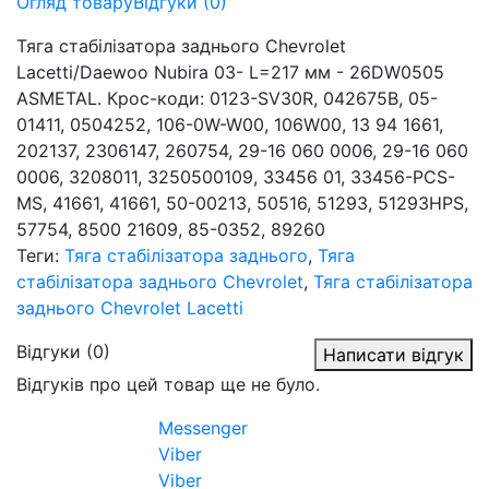
Огляд товару
Відгуки (0)
Тяга стабілізатора заднього Chevrolet
Lacetti/Daewoo Nubira 03- L=217 мм - 26DW0505
ASMETAL. Крос-коди: 0123-SV30R, 042675B, 05-
01411, 0504252, 106-0W-W00, 106W00, 13 94 1661,
202137, 2306147, 260754, 29-16 060 0006, 29-16 060
0006, 3208011, 3250500109, 33456 01, 33456-PCS-
MS, 41661, 41661, 50-00213, 50516, 51293, 51293HPS,
57754, 8500 21609, 85-0352, 89260
Теги:
Тяга стабілізатора заднього
,
Тяга
стабілізатора заднього Chevrolet
,
Тяга стабілізатора
заднього Chevrolet Lacetti
Відгуки (0)
Написати відгук
Відгуків про цей товар ще не було.
Messenger
Viber
Viber