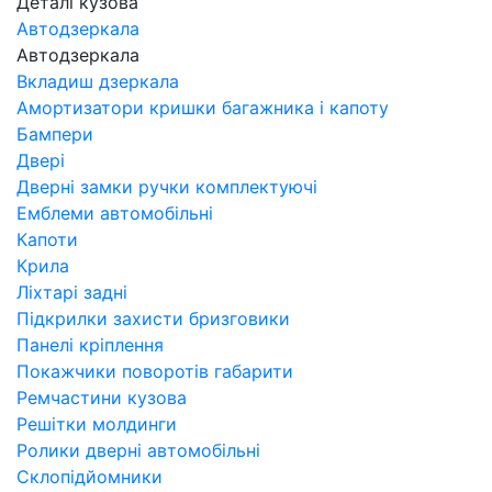
Деталі кузова
Автодзеркала
Автодзеркала
Вкладиш дзеркала
Амортизатори кришки багажника і капоту
Бампери
Двері
Дверні замки ручки комплектуючі
Емблеми автомобільні
Капоти
Крила
Ліхтарі задні
Підкрилки захисти бризговики
Панелі кріплення
Покажчики поворотів габарити
Ремчастини кузова
Решітки молдинги
Ролики дверні автомобільні
Склопідйомники