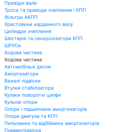
Привідні вали
Троси та приводи зчеплення і КПП
Фільтри АКПП
Хрестовини карданного валу
Циліндри зчеплення
Шестерні та синхронізатори КПП
ШРУСи
Ходова частина
Ходова частина
Автомобільні диски
Амортизатори
Важелі підвіски
Втулки стабілізатора
Кулаки поворотні цапфи
Кульові опори
Опори і підшипники амортизаторів
Опори двигуна та КПП
Пильовики та відбійники амортизаторів
Пневмопідвіска