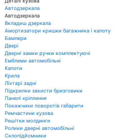
Деталі кузова
Автодзеркала
Автодзеркала
Вкладиш дзеркала
Амортизатори кришки багажника і капоту
Бампери
Двері
Дверні замки ручки комплектуючі
Емблеми автомобільні
Капоти
Крила
Ліхтарі задні
Підкрилки захисти бризговики
Панелі кріплення
Покажчики поворотів габарити
Ремчастини кузова
Решітки молдинги
Ролики дверні автомобільні
Склопідйомники