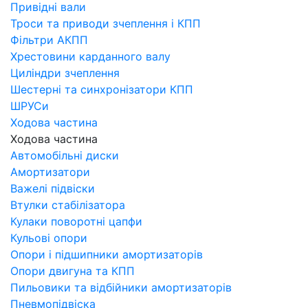
Привідні вали
Троси та приводи зчеплення і КПП
Фільтри АКПП
Хрестовини карданного валу
Циліндри зчеплення
Шестерні та синхронізатори КПП
ШРУСи
Ходова частина
Ходова частина
Автомобільні диски
Амортизатори
Важелі підвіски
Втулки стабілізатора
Кулаки поворотні цапфи
Кульові опори
Опори і підшипники амортизаторів
Опори двигуна та КПП
Пильовики та відбійники амортизаторів
Пневмопідвіска