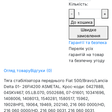
Кількість:
-
+
До кошика
Швидке
замовлення
Гарантії та безпека
Перелік усіх
гарантій на товар
та безпечну угоду
Огляд товару
Відгуки (0)
Тяга стабілізатора переднього Fiat 500/Bravo/Lancia
Delta 01- 26FI4200 ASMETAL. Крос-коди: 042788B,
04SKV467, 05.LB.070, 0502686, 07-01601, 10341696,
1408006, 1408013, 1540281, 1580517, 15962,
19028HPS, 19064, 19469, 202140, 216 060 0000/HD,
216 060 0000/HD, 216 060 0031, 216 060 0031,