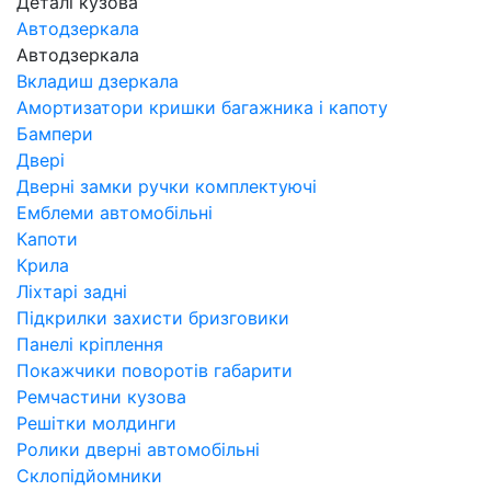
Деталі кузова
Автодзеркала
Автодзеркала
Вкладиш дзеркала
Амортизатори кришки багажника і капоту
Бампери
Двері
Дверні замки ручки комплектуючі
Емблеми автомобільні
Капоти
Крила
Ліхтарі задні
Підкрилки захисти бризговики
Панелі кріплення
Покажчики поворотів габарити
Ремчастини кузова
Решітки молдинги
Ролики дверні автомобільні
Склопідйомники