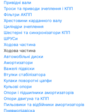
Привідні вали
Троси та приводи зчеплення і КПП
Фільтри АКПП
Хрестовини карданного валу
Циліндри зчеплення
Шестерні та синхронізатори КПП
ШРУСи
Ходова частина
Ходова частина
Автомобільні диски
Амортизатори
Важелі підвіски
Втулки стабілізатора
Кулаки поворотні цапфи
Кульові опори
Опори і підшипники амортизаторів
Опори двигуна та КПП
Пильовики та відбійники амортизаторів
Пневмопідвіска