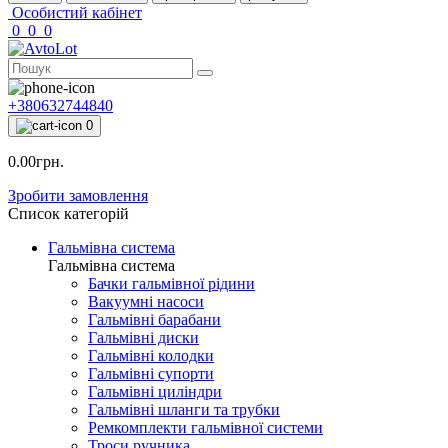
Особистий кабінет
0
0
0
+380632744840
0
0.00грн.
Зробити замовлення
Список категорій
Гальмівна система
Гальмівна система
Бачки гальмівної рідини
Вакуумні насоси
Гальмівні барабани
Гальмівні диски
Гальмівні колодки
Гальмівні супорти
Гальмівні циліндри
Гальмівні шланги та трубки
Ремкомплекти гальмівної системи
Троси ручника