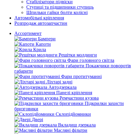
Стабілізатори підвіски
Ступиці та підшипники ступиць
Шпильки гайки болти колісні
Автомобільні кріплення
Розпродаж автозапчастин
Ассортимент
Бампери
Капоти
Крила
Решітки молдинги
Фари головного світла
Покажчики поворотів
габарити
Фари протитуманні
Ліхтарі задні
Автодзеркала
Панелі кріплення
Ремчастини кузова
Підкрилки захисти
бризговики
Склопідйомники
Двері
Вкладиш дзеркала
Масляні фільтри