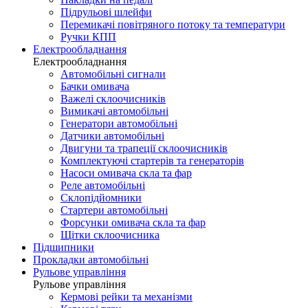
Підрульові шлейфи
Перемикачі повітряного потоку та температури
Ручки КПП
Електрообладнання
Електрообладнання
Автомобільні сигнали
Бачки омивача
Важелі склоочисників
Вимикачі автомобільні
Генератори автомобільні
Датчики автомобільні
Двигуни та трапеції склоочисників
Комплектуючі стартерів та генераторів
Насоси омивача скла та фар
Реле автомобільні
Склопідйомники
Стартери автомобільні
Форсунки омивача скла та фар
Щітки склоочисника
Підшипники
Прокладки автомобільні
Рульове управління
Рульове управління
Кермові рейки та механізми