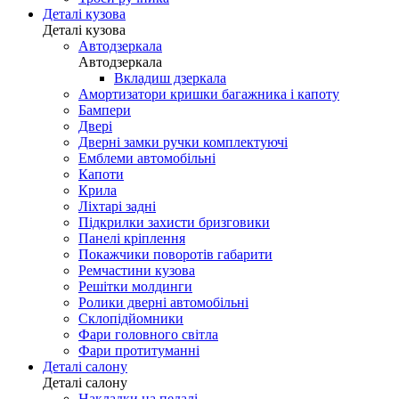
Деталі кузова
Деталі кузова
Автодзеркала
Автодзеркала
Вкладиш дзеркала
Амортизатори кришки багажника і капоту
Бампери
Двері
Дверні замки ручки комплектуючі
Емблеми автомобільні
Капоти
Крила
Ліхтарі задні
Підкрилки захисти бризговики
Панелі кріплення
Покажчики поворотів габарити
Ремчастини кузова
Решітки молдинги
Ролики дверні автомобільні
Склопідйомники
Фари головного світла
Фари протитуманні
Деталі салону
Деталі салону
Накладки на педалі