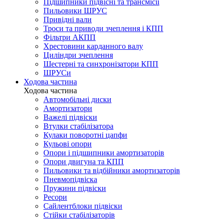
Підшипники підвісні та трансмісії
Пильовики ШРУС
Привідні вали
Троси та приводи зчеплення і КПП
Фільтри АКПП
Хрестовини карданного валу
Циліндри зчеплення
Шестерні та синхронізатори КПП
ШРУСи
Ходова частина
Ходова частина
Автомобільні диски
Амортизатори
Важелі підвіски
Втулки стабілізатора
Кулаки поворотні цапфи
Кульові опори
Опори і підшипники амортизаторів
Опори двигуна та КПП
Пильовики та відбійники амортизаторів
Пневмопідвіска
Пружини підвіски
Ресори
Сайлентблоки підвіски
Стійки стабілізаторів