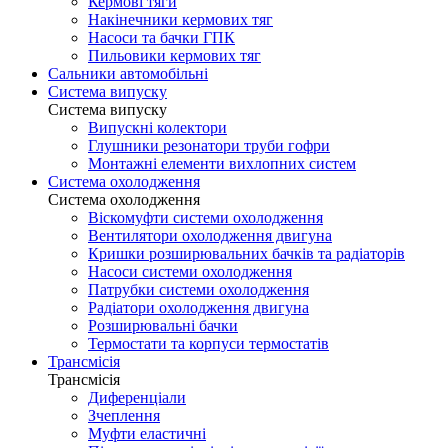
Кермові тяги
Накінечники кермових тяг
Насоси та бачки ГПК
Пильовики кермових тяг
Сальники автомобільні
Система випуску
Система випуску
Випускні колектори
Глушники резонатори труби гофри
Монтажні елементи вихлопних систем
Система охолодження
Система охолодження
Віскомуфти системи охолодження
Вентилятори охолодження двигуна
Кришки розширювальних бачків та радіаторів
Насоси системи охолодження
Патрубки системи охолодження
Радіатори охолодження двигуна
Розширювальні бачки
Термостати та корпуси термостатів
Трансмісія
Трансмісія
Диференціали
Зчеплення
Муфти еластичні