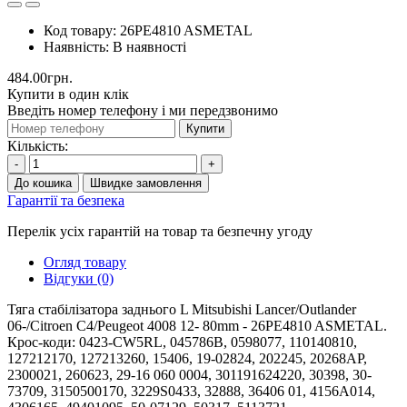
Код товару:
26PE4810 ASMETAL
Наявність:
В наявності
484.00грн.
Купити в один клік
Введіть номер телефону і ми передзвонимо
Купити
Кількість:
-
+
До кошика
Швидке замовлення
Гарантії та безпека
Перелік усіх гарантій на товар та безпечну угоду
Огляд товару
Відгуки (0)
Тяга стабілізатора заднього L Mitsubishi Lancer/Outlander
06-/Citroen C4/Peugeot 4008 12- 80mm - 26PE4810 ASMETAL.
Крос-коди: 0423-CW5RL, 045786B, 0598077, 110140810,
127212170, 127213260, 15406, 19-02824, 202245, 20268AP,
2300021, 260623, 29-16 060 0004, 301191624220, 30398, 30-
73709, 3150500170, 3229S0433, 32888, 36406 01, 4156A014,