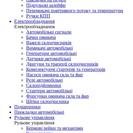
Підрульові шлейфи
Перемикачі повітряного потоку та температури
Ручки КПП
Електрообладнання
Електрообладнання
Автомобільні сигнали
Бачки омивача
Важелі склоочисників
Вимикачі автомобільні
Генератори автомобільні
Датчики автомобільні
Двигуни та трапеції склоочисників
Комплектуючі стартерів та генераторів
Насоси омивача скла та фар
Реле автомобільні
Склопідйомники
Стартери автомобільні
Форсунки омивача скла та фар
Щітки склоочисника
Підшипники
Прокладки автомобільні
Рульове управління
Рульове управління
Кермові рейки та механізми