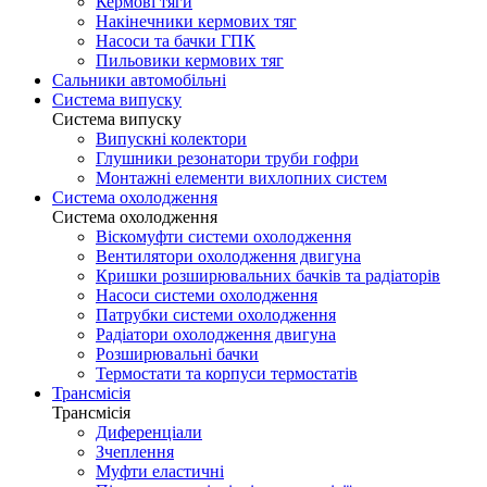
Кермові тяги
Накінечники кермових тяг
Насоси та бачки ГПК
Пильовики кермових тяг
Сальники автомобільні
Система випуску
Система випуску
Випускні колектори
Глушники резонатори труби гофри
Монтажні елементи вихлопних систем
Система охолодження
Система охолодження
Віскомуфти системи охолодження
Вентилятори охолодження двигуна
Кришки розширювальних бачків та радіаторів
Насоси системи охолодження
Патрубки системи охолодження
Радіатори охолодження двигуна
Розширювальні бачки
Термостати та корпуси термостатів
Трансмісія
Трансмісія
Диференціали
Зчеплення
Муфти еластичні