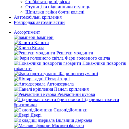
Стабілізатори підвіски
Ступиці та підшипники ступиць
Шпильки гайки болти колісні
Автомобільні кріплення
Розпродаж автозапчастин
Ассортимент
Бампери
Капоти
Крила
Решітки молдинги
Фари головного світла
Покажчики поворотів
габарити
Фари протитуманні
Ліхтарі задні
Автодзеркала
Панелі кріплення
Ремчастини кузова
Підкрилки захисти
бризговики
Склопідйомники
Двері
Вкладиш дзеркала
Масляні фільтри