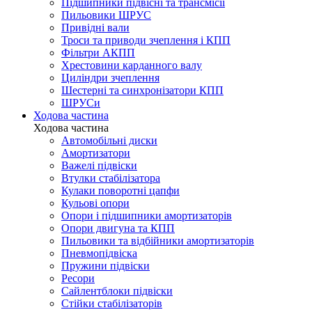
Підшипники підвісні та трансмісії
Пильовики ШРУС
Привідні вали
Троси та приводи зчеплення і КПП
Фільтри АКПП
Хрестовини карданного валу
Циліндри зчеплення
Шестерні та синхронізатори КПП
ШРУСи
Ходова частина
Ходова частина
Автомобільні диски
Амортизатори
Важелі підвіски
Втулки стабілізатора
Кулаки поворотні цапфи
Кульові опори
Опори і підшипники амортизаторів
Опори двигуна та КПП
Пильовики та відбійники амортизаторів
Пневмопідвіска
Пружини підвіски
Ресори
Сайлентблоки підвіски
Стійки стабілізаторів