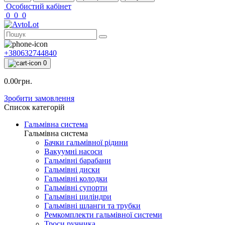
Особистий кабінет
0
0
0
+380632744840
0
0.00грн.
Зробити замовлення
Список категорій
Гальмівна система
Гальмівна система
Бачки гальмівної рідини
Вакуумні насоси
Гальмівні барабани
Гальмівні диски
Гальмівні колодки
Гальмівні супорти
Гальмівні циліндри
Гальмівні шланги та трубки
Ремкомплекти гальмівної системи
Троси ручника