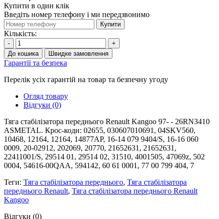
Купити в один клік
Введіть номер телефону і ми передзвонимо
Купити
Кількість:
-
+
До кошика
Швидке замовлення
Гарантії та безпека
Перелік усіх гарантій на товар та безпечну угоду
Огляд товару
Відгуки (0)
Тяга стабілізатора переднього Renault Kangoo 97- - 26RN3410
ASMETAL. Крос-коди: 02655, 030607010691, 04SKV560,
10468, 12164, 12164, 14877AP, 16-14 079 9404/S, 16-16 060
0009, 20-02912, 202069, 20770, 21652631, 21652631,
22411001/S, 29514 01, 29514 02, 31510, 4001505, 47069z, 502
0004, 54616-00QAA, 594142, 60 61 0001, 77 00 799 404, 7
Теги:
Тяга стабілізатора переднього
,
Тяга стабілізатора
переднього Renault
,
Тяга стабілізатора переднього Renault
Kangoo
Відгуки (0)