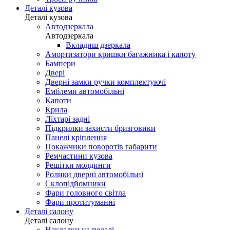
Деталі кузова
Деталі кузова
Автодзеркала
Автодзеркала
Вкладиш дзеркала
Амортизатори кришки багажника і капоту
Бампери
Двері
Дверні замки ручки комплектуючі
Емблеми автомобільні
Капоти
Крила
Ліхтарі задні
Підкрилки захисти бризговики
Панелі кріплення
Покажчики поворотів габарити
Ремчастини кузова
Решітки молдинги
Ролики дверні автомобільні
Склопідйомники
Фари головного світла
Фари протитуманні
Деталі салону
Деталі салону
Накладки на педалі